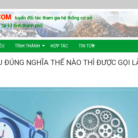
COM
tuyển đối tác tham gia hệ thống cơ sở
u tại 63 tỉnh thành phố
ỆU
TỈNH THÀNH
HỢP TÁC
TIN TỨC
ỂU ĐÚNG NGHĨA THẾ NÀO THÌ ĐƯỢC GỌI L