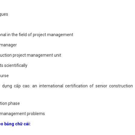
iques
onal in the field of project management
t manager
truction project management unit
 scientifically
ourse
ựng cấp cao: an international certification of senior construction 
ution phase
ect management problems
eo bảng chữ cái: