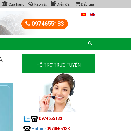
Cửa hàng
Rao vặt
Diễn đàn
Đấu giá
0974655133
À
HỖ TRỢ TRỰC TUYẾN
0974655133
Hotline
0974655133