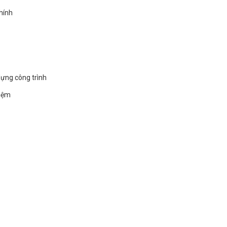
hính
dựng công trình
hiệm