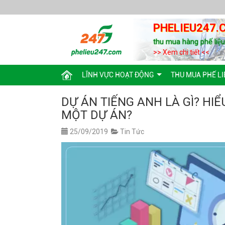
PHELIEU247.
thu mua hàng phế liệ
>> Xem chi tiết <<
LĨNH VỰC HOẠT ĐỘNG
THU MUA PHẾ LI
DỰ ÁN TIẾNG ANH LÀ GÌ? HI
MỘT DỰ ÁN?
25/09/2019
Tin Tức