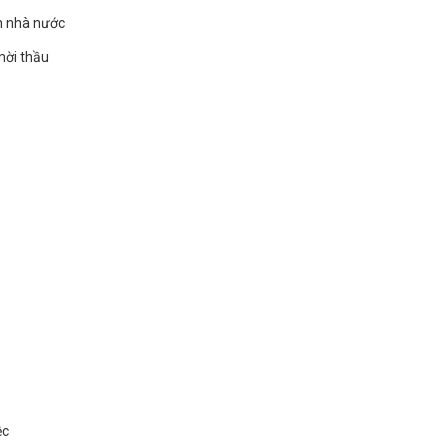
h nhà nước
mời thầu
ệc