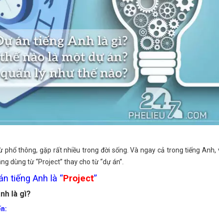
phổ thông, gặp rất nhiều trong đời sống. Và ngay cả trong tiếng Anh, v
ũng dùng từ “Project” thay cho từ “dự án”.
n tiếng Anh là “
Project
”
nh là gì?
ến: