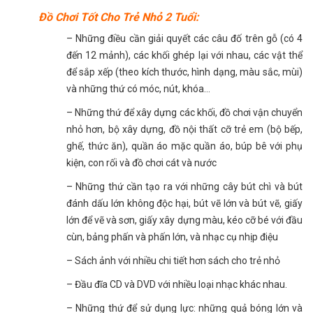
Đồ Chơi Tốt Cho Trẻ Nhỏ 2 Tuổi:
– Những điều cần giải quyết các câu đố trên gỗ (có 4
đến 12 mảnh), các khối ghép lại với nhau, các vật thể
để sắp xếp (theo kích thước, hình dạng, màu sắc, mùi)
và những thứ có móc, nút, khóa…
– Những thứ để xây dựng các khối, đồ chơi vận chuyển
nhỏ hơn, bộ xây dựng, đồ nội thất cỡ trẻ em (bộ bếp,
ghế, thức ăn), quần áo mặc quần áo, búp bê với phụ
kiện, con rối và đồ chơi cát và nước
– Những thứ cần tạo ra với những cây bút chì và bút
đánh dấu lớn không độc hại, bút vẽ lớn và bút vẽ, giấy
lớn để vẽ và sơn, giấy xây dựng màu, kéo cỡ bé với đầu
cùn, bảng phấn và phấn lớn, và nhạc cụ nhịp điệu
– Sách ảnh với nhiều chi tiết hơn sách cho trẻ nhỏ
– Đầu đĩa CD và DVD với nhiều loại nhạc khác nhau.
– Những thứ để sử dụng lực: những quả bóng lớn và