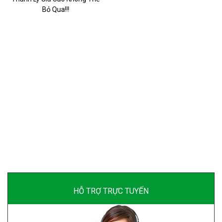
Bỏ Qua!!!
HỖ TRỢ TRỰC TUYẾN