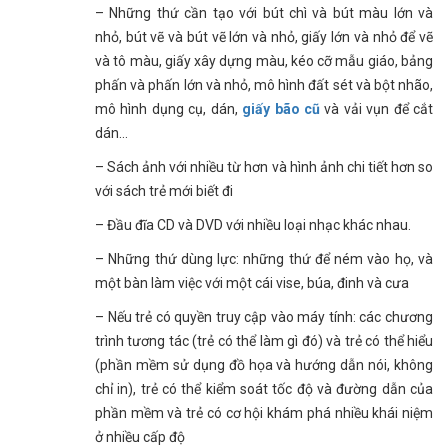
– Những thứ cần tạo với bút chì và bút màu lớn và
nhỏ, bút vẽ và bút vẽ lớn và nhỏ, giấy lớn và nhỏ để vẽ
và tô màu, giấy xây dựng màu, kéo cỡ mẫu giáo, bảng
phấn và phấn lớn và nhỏ, mô hình đất sét và bột nhão,
mô hình dụng cụ, dán,
giấy bão cũ
và vải vụn để cắt
dán…
– Sách ảnh với nhiều từ hơn và hình ảnh chi tiết hơn so
với sách trẻ mới biết đi
– Đầu đĩa CD và DVD với nhiều loại nhạc khác nhau.
– Những thứ dùng lực: những thứ để ném vào họ, và
một bàn làm việc với một cái vise, búa, đinh và cưa
– Nếu trẻ có quyền truy cập vào máy tính: các chương
trình tương tác (trẻ có thể làm gì đó) và trẻ có thể hiểu
(phần mềm sử dụng đồ họa và hướng dẫn nói, không
chỉ in), trẻ có thể kiểm soát tốc độ và đường dẫn của
phần mềm và trẻ có cơ hội khám phá nhiều khái niệm
ở nhiều cấp độ