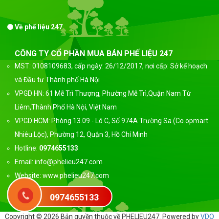
Về phế liệu 247
CÔNG TY CỔ PHẦN MUA BÁN PHẾ LIỆU 247
MST: 0108109683, cấp ngày: 26/12/2017, nơi cấp: Sở kế hoạch
và Đầu tư Thành phố Hà Nội
VPGD HN: 61 Mễ Trì Thượng, Phường Mễ Trì,Quận Nam Từ
Liêm,Thành Phố Hà Nội, Việt Nam
VPGD HCM: Phòng 13.09 - Lô C, Số 974A Trường Sa (Co.opmart
Nhiêu Lộc), Phường 12, Quận 3, Hồ Chí Minh
Hotline:
0974655133
Email: info@phelieu247.com
Website: www.phelieu247.com
0974655133
Copyright © 2026 Bản quyền thuộc về PHELIEU247. Powered by
VDO