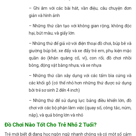
– Ghi âm với các bài hát, vần điệu; câu chuyện đơn
giản và hình ảnh
– Những thứ cần tạo với không gian rộng; không độc
hại, bút màu; và giấy lớn.
– Những thứ để giả vờ với điện thoại đồ chơi, búp bê và
giường búp bê; xe đẩy và xe đẩy trẻ em, phụ kiện mặc
quần áo (khăn quàng cổ, ví), con rối; đồ chơi nhồi
bông, động vật bằng nhựa; và xe nhựa
– Những thứ cần xây dựng với các tấm bìa cứng và
các khối gỗ (có thể nhỏ hơn những thứ được sử dụng
bởi trẻ sơ sinh 2 đến 4 inch)
– Những thứ để sử dụng lực: bảng điều khiển lớn, đồ
chơi với các bộ phận làm việc (quay số, công tắc, núm,
nắp), và quả bóng lớn và nhỏ
Đồ Chơi Nào Tốt Cho Trẻ Nhỏ 2 Tuổi?
Trẻ mới biết đi đang học ngôn ngữ nhanh chóng và có một số cảm