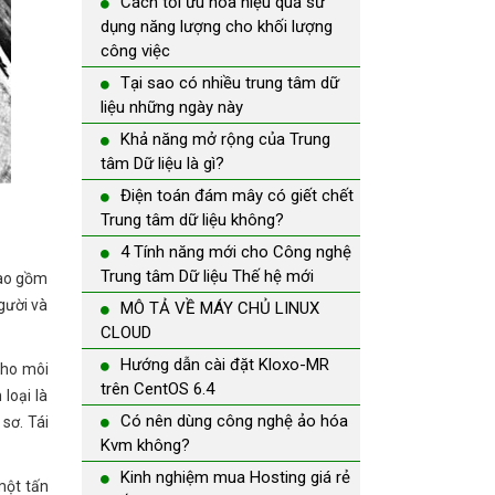
Cách tối ưu hóa hiệu quả sử
dụng năng lượng cho khối lượng
công việc
Tại sao có nhiều trung tâm dữ
liệu những ngày này
Khả năng mở rộng của Trung
tâm Dữ liệu là gì?
Điện toán đám mây có giết chết
Trung tâm dữ liệu không?
4 Tính năng mới cho Công nghệ
Trung tâm Dữ liệu Thế hệ mới
 bao gồm
gười và
MÔ TẢ VỀ MÁY CHỦ LINUX
CLOUD
Hướng dẫn cài đặt Kloxo-MR
cho môi
trên CentOS 6.4
loại là
Có nên dùng công nghệ ảo hóa
sơ. Tái
Kvm không?
Kinh nghiệm mua Hosting giá rẻ
một tấn