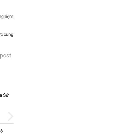
 nghiệm
ợc cung
 post
ua Sử
Các điểm chính cần xem xét để quản
Trung tâm dữ liệu từ xa
Bộ
Tại sao có nhiều trung tâm dữ liệu
những ngày này