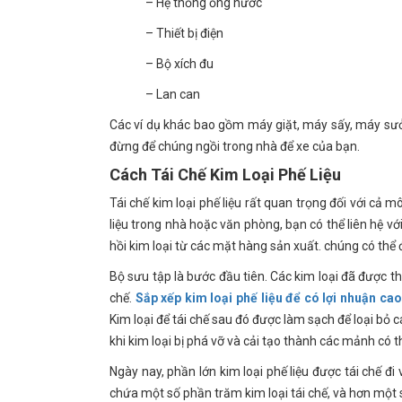
– Hệ thống ống nước
– Thiết bị điện
– Bộ xích đu
– Lan can
Các ví dụ khác bao gồm máy giặt, máy sấy, máy sưởi 
đừng để chúng ngồi trong nhà để xe của bạn.
Cách Tái Chế Kim Loại Phế Liệu
Tái chế kim loại phế liệu rất quan trọng đối với cả 
liệu trong nhà hoặc văn phòng, bạn có thể liên hệ v
hồi kim loại từ các mặt hàng sản xuất. chúng có thể
Bộ sưu tập là bước đầu tiên. Các kim loại đã được thu
chế.
Sắp xếp kim loại phế liệu để có lợi nhuận cao
Kim loại để tái chế sau đó được làm sạch để loại bỏ các
khi kim loại bị phá vỡ và cải tạo thành các mảnh có th
Ngày nay, phần lớn kim loại phế liệu được tái chế 
chứa một số phần trăm kim loại tái chế, và hơn một s