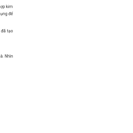
 lợp kim
dụng để
 đã tạo
à. Nhìn