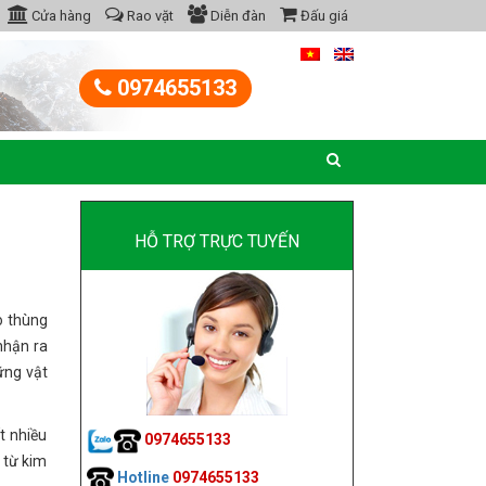
Cửa hàng
Rao vặt
Diễn đàn
Đấu giá
0974655133
HỖ TRỢ TRỰC TUYẾN
ào thùng
nhận ra
ững vật
t nhiều
0974655133
 từ kim
Hotline
0974655133