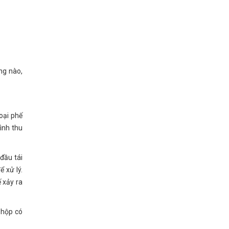
ng nào,
oại phế
rình thu
 đầu tái
 xử lý.
ế xảy ra
 hộp có