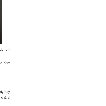
dụng ít
bao gồm
áy bay,
chế; vì