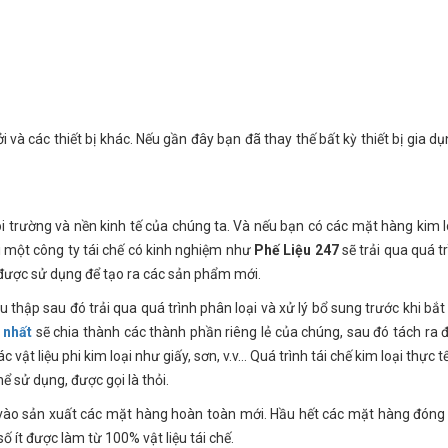
và các thiết bị khác. Nếu gần đây bạn đã thay thế bất kỳ thiết bị gia dụ
môi trường và nền kinh tế của chúng ta. Và nếu bạn có các mặt hàng kim l
ới một công ty tái chế có kinh nghiệm như
Phế Liệu 247
sẽ trải qua quá t
 được sử dụng để tạo ra các sản phẩm mới.
 thập sau đó trải qua quá trình phân loại và xử lý bổ sung trước khi bắt
 nhất
sẽ chia thành các thành phần riêng lẻ của chúng, sau đó tách ra để
 vật liệu phi kim loại như giấy, sơn, v.v… Quá trình tái chế kim loại thực t
ể sử dụng, được gọi là thỏi.
đi vào sản xuất các mặt hàng hoàn toàn mới. Hầu hết các mặt hàng đóng
ố ít được làm từ 100% vật liệu tái chế.