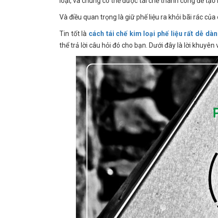
loại, và chúng có thể được tái chế thành công để tạ
Và điều quan trọng là giữ phế liệu ra khỏi bãi rác củ
Tin tốt là
cách tái chế kim loại phế liệu rất dễ dà
thể trả lời câu hỏi đó cho bạn. Dưới đây là lời khuyên v