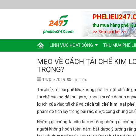
PHELIEU247.
thu mua hàng phế liệ
>> Xem chi tiết <<
LĨNH VỰC HOẠT ĐỘNG
THU MUA PHẾ LI
MẸO VỀ CÁCH TÁI CHẾ KIM LO
TRỌNG?
14/05/2019
Tin Tức
Tái chế kim loại phế liệu không phải là một chủ đề g
tái chế của họ để thu gom, trong khi các doanh nghi
lợi ích của việc tái chế và
cách tái chế kim loại phế 
phẩm đó tích lũy trong bãi rác, được công chúng chấ
Những gì chúng ta cần là mở rộng những gì chúng t
người không hoàn toàn nắm bắt được ý tưởng rằng c