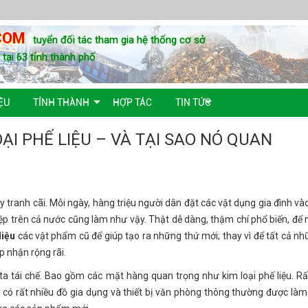
COM
tuyển đối tác tham gia hệ thống cơ sở
u tại 63 tỉnh thành phố
ỆU
TỈNH THÀNH
HỢP TÁC
TIN TỨC
ẠI PHẾ LIỆU – VÀ TẠI SAO NÓ QUAN
ây tranh cãi. Mỗi ngày, hàng triệu người dân đặt các vật dụng gia đình v
ệp trên cả nước cũng làm như vậy. Thật dễ dàng, thậm chí phổ biến, để 
liệu
các vật phẩm cũ để giúp tạo ra những thứ mới; thay vì để tất cả nh
p nhận rộng rãi.
a tái chế. Bao gồm các mặt hàng quan trọng như kim loại phế liệu. Rấ
ó rất nhiều đồ gia dụng và thiết bị văn phòng thông thường được làm