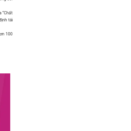
a “Chất
định tái
hơn 100