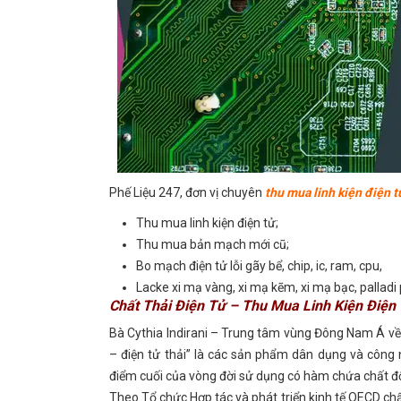
Phế Liệu 247, đơn vị chuyên
thu mua linh kiện điện t
Thu mua linh kiện điện tử;
Thu mua bản mạch mới cũ;
Bo mạch điện tử lỗi gãy bể, chip, ic, ram, cpu,
Lacke xi mạ vàng, xi mạ kẽm, xi mạ bạc, palladi 
Chất Thải Điện Tử – Thu Mua Linh Kiện Điện
Bà Cythia Indirani – Trung tâm vùng Đông Nam Á về
– điện tử thải” là các sản phẩm dân dụng và công
điểm cuối của vòng đời sử dụng có hàm chứa chất 
Theo Tổ chức Hợp tác và phát triển kinh tế OECD chất 