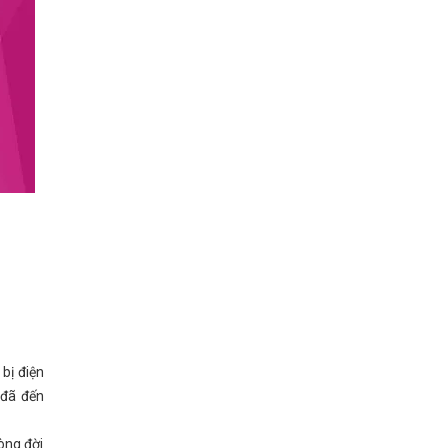
 bị điện
 đã đến
vòng đời