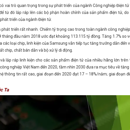
có vai trò quan trọng trong sự phát triển của ngành Công nghiệp Điện tử 
để từ đó lắp ráp lên các bộ phận hoàn chỉnh của sản phẩm điện tử, do 
 phát triển của ngành Điện tử.
hát triển rất nhanh. Chiếm tỷ trọng cao trong toàn ngành công nghiệp. 
g 9 tháng đầu năm 2018 ước đạt khoảng 113.115 tỷ đồng. Tăng 1.7% so v
các loại chip, linh kiện của Samsung vẫn tiếp tục tăng trưởng dẫn đến v
t chip, chất bán dẫn và bộ xử lý di động.
 lắp ráp linh kiện cho các sản phẩm điện tử của nhiều hãng lớn trên t
ông nghiệp Việt Nam đến 2020, tầm nhìn 2030 đưa ra mục tiêu về tăng
ghệ thông tin rất cao, giai đoạn đến 2020 đạt 17 – 18%/năm; giai đoạn 
c Ta