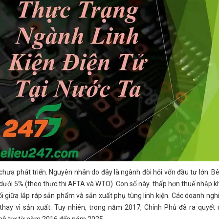
 chưa phát triển. Nguyên nhân do đây là ngành đòi hỏi vốn đầu tư lớn. B
ện dưới 5% (theo thực thi AFTA và WTO). Con số này thấp hơn thuế nhập k
đối giữa lắp ráp sản phẩm và sản xuất phụ tùng linh kiện. Các doanh ngh
ay vì sản xuất. Tuy nhiên, trong năm 2017, Chính Phủ đã ra quyết 
 hỗ trợ từ năm 2016 đến năm 2025.