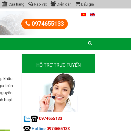
Cửa hàng
Rao vặt
Diễn đàn
Đấu giá
0974655133
HỖ TRỢ TRỰC TUYẾN
ập khẩu
ia trên
à nguyên
ạnh hoạt
0974655133
Hotline
0974655133