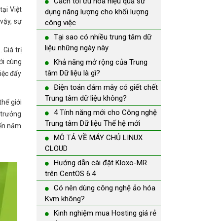
Cách tối ưu hóa hiệu quả sử
tại Việt
dụng năng lượng cho khối lượng
vậy, sự
công việc
Tại sao có nhiều trung tâm dữ
liệu những ngày này
Giá trị
ới cùng
Khả năng mở rộng của Trung
tâm Dữ liệu là gì?
iệc đẩy
Điện toán đám mây có giết chết
Trung tâm dữ liệu không?
hế giới
4 Tính năng mới cho Công nghệ
 trưởng
Trung tâm Dữ liệu Thế hệ mới
đến năm
MÔ TẢ VỀ MÁY CHỦ LINUX
CLOUD
Hướng dẫn cài đặt Kloxo-MR
trên CentOS 6.4
Có nên dùng công nghệ ảo hóa
Kvm không?
Kinh nghiệm mua Hosting giá rẻ