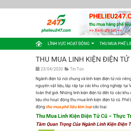
PHELIEU247.
thu mua hàng phế liệ
>> Xem chi tiết <<
LĨNH VỰC HOẠT ĐỘNG
THU MUA PHẾ LI
THU MUA LINH KIỆN ĐIỆN TỬ
23/04/2020
Tin Tức
Ngành điện tử nói chung và linh kiện điện tử nói ri
nguyên vật liệu, lắp ráp tại các khu công nghiệp t
toàn thế giới. Những linh kiện điện tử đến từ các khu
liệu cho hoạt động thu mua linh kiện điện tử cũ. Phế
động
thu mua phế liệu kim loại
các loại.
Thu Mua Linh Kiện Điện Tử Cũ – Thực T
Tầm Quan Trọng Của Ngành Linh Kiện Điện T