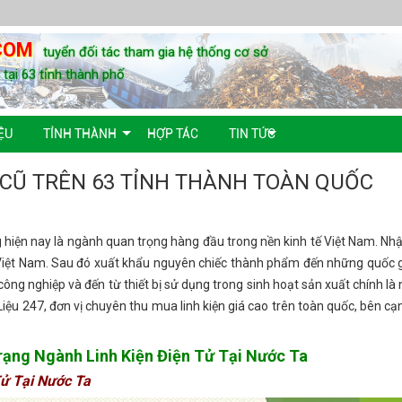
COM
tuyển đối tác tham gia hệ thống cơ sở
u tại 63 tỉnh thành phố
ỆU
TỈNH THÀNH
HỢP TÁC
TIN TỨC
 CŨ TRÊN 63 TỈNH THÀNH TOÀN QUỐC
êng hiện nay là ngành quan trọng hàng đầu trong nền kinh tế Việt Nam. Nh
ại Việt Nam. Sau đó xuất khẩu nguyên chiếc thành phẩm đến những quốc g
 công nghiệp và đến từ thiết bị sử dụng trong sinh hoạt sản xuất chính l
 Liệu 247, đơn vị chuyên thu mua linh kiện giá cao trên toàn quốc, bên c
rạng Ngành Linh Kiện Điện Tử Tại Nước Ta
ử Tại Nước Ta