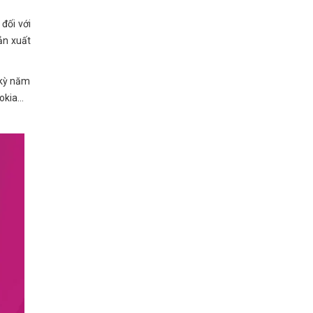
đối với
ản xuất
 kỳ năm
Nokia…