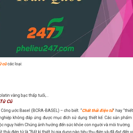
ử cũ
các loại:
platin vàng bạc thấp tuổi,…
 Tử Cũ
 Công ước Basel (BCRA-BASEL) – cho biết. “
Chất thải điện tử
” hay “thiết
 nghiệp không đáp ứng được mục đích sử dụng thiết kế. Các sản phẩm
độc nguy hiểm Chúng ảnh hưởng đến sức khỏe con người và môi trường.
thải điện tử là “Bất kì thiết bị gia dụng nào tiêu thụ điện và đã đạt đến 