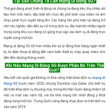
Tại Sao Chúng Ta Cần Mạng Di Động 5G?
Thế giới đang phát triển di động và chúng ta đang tiêu thụ nhiều dữ
liệu hơn mỗi năm, đặc biệt khi mức độ phổ biến của video và âm
nhạc phát trực tuyến tăng lên. Các băng tần phổ hiện tại đang trở
nên tắc nghẽn, dẫn đến sự cố trong dịch vụ, đặc biệt khi nhiều người
trong cùng khu vực đang cố gắng truy cập các dịch vụ di động trực
tuyến cùng một lúc.
Mạng di động 5G tốt hơn nhiều khi xử lý đồng thời hàng ngàn thiết
bị, từ điện thoại di động đến cảm biến thiết bị, máy quay video cho
đến đèn đường thông minh.
Khi Nào Mạng Di Động 5G Được Phân Bố Trên Thế
Giới?
Hầu hết các quốc gia không có khả năng triển khai dịch vụ
mạng di
động 5G
trước năm 2020, nhưng Ooredoo của Qatar cho biết họ
đã triển khai dịch vụ thương mại, trong khi Hàn Quốc đang nhắm tới
việc ra mắt vào năm tới, với ba nhà mạng lớn nhất đồng ý khởi
động cùng một lúc. Trung Quốc cũng đang chạy đua ra mắt dịch vụ
vào năm 2019.