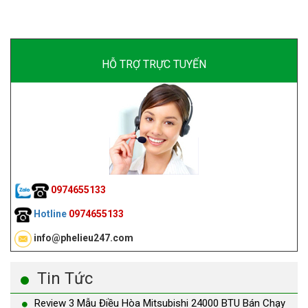
HỖ TRỢ TRỰC TUYẾN
0974655133
Hotline
0974655133
info@phelieu247.com
Tin Tức
Review 3 Mẫu Điều Hòa Mitsubishi 24000 BTU Bán Chạy