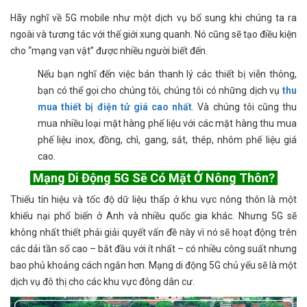
Hãy nghĩ về 5G mobile như một dịch vụ bổ sung khi chúng ta ra
ngoài và tương tác với thế giới xung quanh. Nó cũng sẽ tạo điều kiện
cho “mạng vạn vật” được nhiều người biết đến.
Nếu bạn nghĩ đến việc bán thanh lý các thiết bị viễn thông,
bạn có thể gọi cho chúng tôi, chúng tôi có những dịch vụ
thu
mua thiết bị điện tử giá cao nhất
. Và chúng tôi cũng thu
mua nhiều loại mặt hàng phế liệu với các mặt hàng thu mua
phế liệu inox, đồng, chì, gang, sắt, thép, nhôm phế liệu giá
cao.
Mạng Di Động 5G Sẽ Có Mặt Ở Nông Thôn?
Thiếu tín hiệu và tốc độ dữ liệu thấp ở khu vực nông thôn là một
khiếu nại phổ biến ở Anh và nhiều quốc gia khác. Nhưng 5G sẽ
không nhất thiết phải giải quyết vấn đề này vì nó sẽ hoạt động trên
các dải tần số cao – bắt đầu với ít nhất – có nhiều công suất nhưng
bao phủ khoảng cách ngắn hơn. Mạng di động 5G chủ yếu sẽ là một
dịch vụ đô thị cho các khu vực đông dân cư.