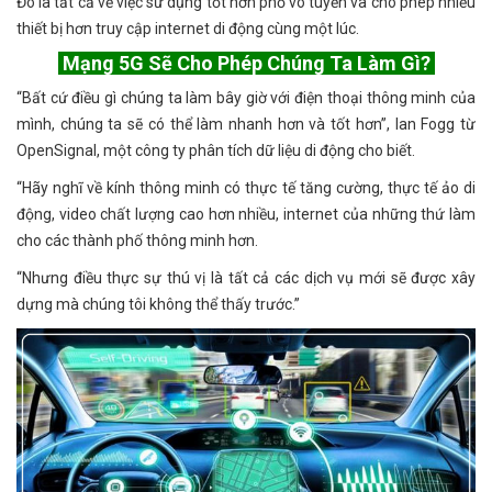
Đó là tất cả về việc sử dụng tốt hơn phổ vô tuyến và cho phép nhiều
thiết bị hơn truy cập internet di động cùng một lúc.
Mạng 5G Sẽ Cho Phép Chúng Ta Làm Gì?
“Bất cứ điều gì chúng ta làm bây giờ với điện thoại thông minh của
mình, chúng ta sẽ có thể làm nhanh hơn và tốt hơn”, Ian Fogg từ
OpenSignal, một công ty phân tích dữ liệu di động cho biết.
“Hãy nghĩ về kính thông minh có thực tế tăng cường, thực tế ảo di
động, video chất lượng cao hơn nhiều, internet của những thứ làm
cho các thành phố thông minh hơn.
“Nhưng điều thực sự thú vị là tất cả các dịch vụ mới sẽ được xây
dựng mà chúng tôi không thể thấy trước.”