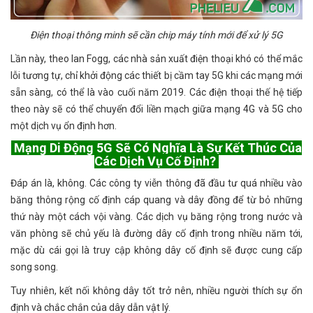
Điện thoại thông minh sẽ cần chip máy tính mới để xử lý 5G
Lần này, theo Ian Fogg, các nhà sản xuất điện thoại khó có thể mắc
lỗi tương tự, chỉ khởi động các thiết bị cầm tay 5G khi các mạng mới
sẵn sàng, có thể là vào cuối năm 2019. Các điện thoại thế hệ tiếp
theo này sẽ có thể chuyển đổi liền mạch giữa mạng 4G và 5G cho
một dịch vụ ổn định hơn.
Mạng Di Động 5G Sẽ Có Nghĩa Là Sự Kết Thúc Của
Các Dịch Vụ Cố Định?
Đáp án là, không. Các công ty viễn thông đã đầu tư quá nhiều vào
băng thông rộng cố định cáp quang và dây đồng để từ bỏ những
thứ này một cách vội vàng. Các dịch vụ băng rộng trong nước và
văn phòng sẽ chủ yếu là đường dây cố định trong nhiều năm tới,
mặc dù cái gọi là truy cập không dây cố định sẽ được cung cấp
song song.
Tuy nhiên, kết nối không dây tốt trở nên, nhiều người thích sự ổn
định và chắc chắn của dây dẫn vật lý.