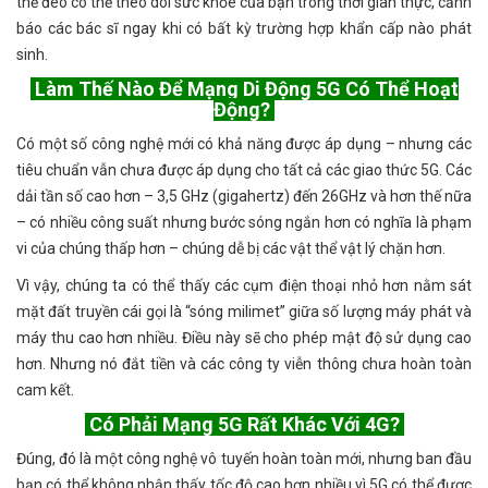
thể đeo có thể theo dõi sức khỏe của bạn trong thời gian thực, cảnh
báo các bác sĩ ngay khi có bất kỳ trường hợp khẩn cấp nào phát
sinh.
Làm Thế Nào Để Mạng Di Động 5G Có Thể Hoạt
Động?
Có một số công nghệ mới có khả năng được áp dụng – nhưng các
tiêu chuẩn vẫn chưa được áp dụng cho tất cả các giao thức 5G. Các
dải tần số cao hơn – 3,5 GHz (gigahertz) đến 26GHz và hơn thế nữa
– có nhiều công suất nhưng bước sóng ngắn hơn có nghĩa là phạm
vi của chúng thấp hơn – chúng dễ bị các vật thể vật lý chặn hơn.
Vì vậy, chúng ta có thể thấy các cụm điện thoại nhỏ hơn nằm sát
mặt đất truyền cái gọi là “sóng milimet” giữa số lượng máy phát và
máy thu cao hơn nhiều. Điều này sẽ cho phép mật độ sử dụng cao
hơn. Nhưng nó đắt tiền và các công ty viễn thông chưa hoàn toàn
cam kết.
Có Phải Mạng 5G Rất Khác Với 4G?
Đúng, đó là một công nghệ vô tuyến hoàn toàn mới, nhưng ban đầu
bạn có thể không nhận thấy tốc độ cao hơn nhiều vì 5G có thể được