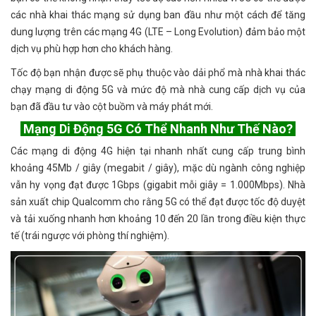
các nhà khai thác mạng sử dụng ban đầu như một cách để tăng
dung lượng trên các mạng 4G (LTE – Long Evolution) đảm bảo một
dịch vụ phù hợp hơn cho khách hàng.
Tốc độ bạn nhận được sẽ phụ thuộc vào dải phổ mà nhà khai thác
chạy mạng di động 5G và mức độ mà nhà cung cấp dịch vụ của
bạn đã đầu tư vào cột buồm và máy phát mới.
Mạng Di Động 5G Có Thể Nhanh Như Thế Nào?
Các mạng di động 4G hiện tại nhanh nhất cung cấp trung bình
khoảng 45Mb / giây (megabit / giây), mặc dù ngành công nghiệp
vẫn hy vọng đạt được 1Gbps (gigabit mỗi giây = 1.000Mbps). Nhà
sản xuất chip Qualcomm cho rằng 5G có thể đạt được tốc độ duyệt
và tải xuống nhanh hơn khoảng 10 đến 20 lần trong điều kiện thực
tế (trái ngược với phòng thí nghiệm).