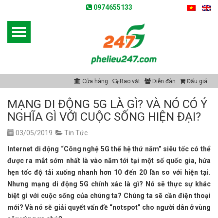
0974655133
Cửa hàng
Rao vặt
Diễn đàn
Đấu giá
MẠNG DI ĐỘNG 5G LÀ GÌ? VÀ NÓ CÓ Ý
NGHĨA GÌ VỚI CUỘC SỐNG HIỆN ĐẠI?
03/05/2019
Tin Tức
Internet di động “Công nghệ 5G thế hệ thứ năm” siêu tốc có thể
được ra mắt sớm nhất là vào năm tới tại một số quốc gia, hứa
hẹn tốc độ tải xuống nhanh hơn 10 đến 20 lần so với hiện tại.
Nhưng mạng di động 5G chính xác là gì? Nó sẽ thực sự khác
biệt gì với cuộc sống của chúng ta? Chúng ta sẽ cần điện thoại
mới? Và nó sẽ giải quyết vấn đề “notspot” cho người dân ở vùng