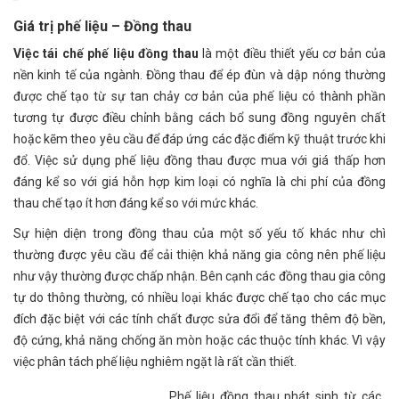
Giá trị phế liệu – Đồng thau
Việc tái chế phế liệu đồng thau
là một điều thiết yếu cơ bản của
nền kinh tế của ngành. Đồng thau để ép đùn và dập nóng thường
được chế tạo từ sự tan chảy cơ bản của phế liệu có thành phần
tương tự được điều chỉnh bằng cách bổ sung đồng nguyên chất
hoặc kẽm theo yêu cầu để đáp ứng các đặc điểm kỹ thuật trước khi
đổ. Việc sử dụng phế liệu đồng thau được mua với giá thấp hơn
đáng kể so với giá hỗn hợp kim loại có nghĩa là chi phí của đồng
thau chế tạo ít hơn đáng kể so với mức khác.
Sự hiện diện trong đồng thau của một số yếu tố khác như chì
thường được yêu cầu để cải thiện khả năng gia công nên phế liệu
như vậy thường được chấp nhận. Bên cạnh các đồng thau gia công
tự do thông thường, có nhiều loại khác được chế tạo cho các mục
đích đặc biệt với các tính chất được sửa đổi để tăng thêm độ bền,
độ cứng, khả năng chống ăn mòn hoặc các thuộc tính khác. Vì vậy
việc phân tách phế liệu nghiêm ngặt là rất cần thiết.
Phế liệu đồng thau phát sinh từ các