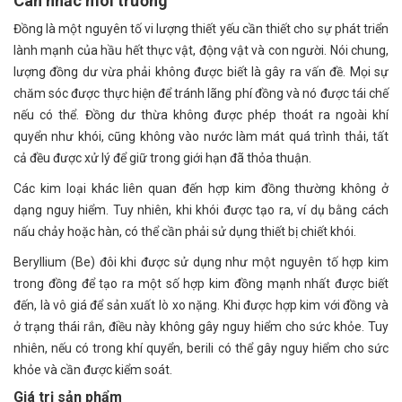
Cân nhắc môi trường
Đồng là một nguyên tố vi lượng thiết yếu cần thiết cho sự phát triển
lành mạnh của hầu hết thực vật, động vật và con người. Nói chung,
lượng đồng dư vừa phải không được biết là gây ra vấn đề. Mọi sự
chăm sóc được thực hiện để tránh lãng phí đồng và nó được tái chế
nếu có thể. Đồng dư thừa không được phép thoát ra ngoài khí
quyển như khói, cũng không vào nước làm mát quá trình thải, tất
cả đều được xử lý để giữ trong giới hạn đã thỏa thuận.
Các kim loại khác liên quan đến hợp kim đồng thường không ở
dạng nguy hiểm. Tuy nhiên, khi khói được tạo ra, ví dụ bằng cách
nấu chảy hoặc hàn, có thể cần phải sử dụng thiết bị chiết khói.
Beryllium (Be) đôi khi được sử dụng như một nguyên tố hợp kim
trong đồng để tạo ra một số hợp kim đồng mạnh nhất được biết
đến, là vô giá để sản xuất lò xo nặng. Khi được hợp kim với đồng và
ở trạng thái rắn, điều này không gây nguy hiểm cho sức khỏe. Tuy
nhiên, nếu có trong khí quyển, berili có thể gây nguy hiểm cho sức
khỏe và cần được kiểm soát.
Giá trị sản phẩm