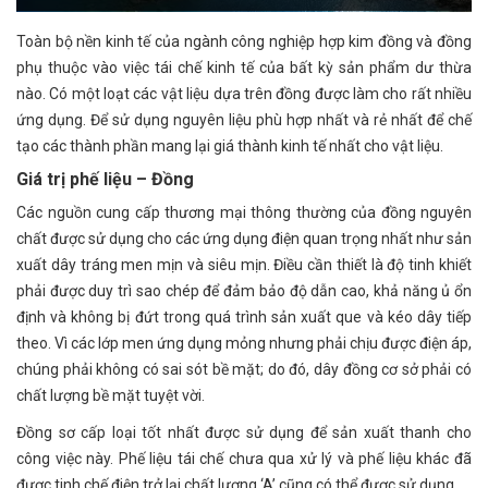
Toàn bộ nền kinh tế của ngành công nghiệp hợp kim đồng và đồng
phụ thuộc vào việc tái chế kinh tế của bất kỳ sản phẩm dư thừa
nào. Có một loạt các vật liệu dựa trên đồng được làm cho rất nhiều
ứng dụng. Để sử dụng nguyên liệu phù hợp nhất và rẻ nhất để chế
tạo các thành phần mang lại giá thành kinh tế nhất cho vật liệu.
Giá trị phế liệu – Đồng
Các nguồn cung cấp thương mại thông thường của đồng nguyên
chất được sử dụng cho các ứng dụng điện quan trọng nhất như sản
xuất dây tráng men mịn và siêu mịn. Điều cần thiết là độ tinh khiết
phải được duy trì sao chép để đảm bảo độ dẫn cao, khả năng ủ ổn
định và không bị đứt trong quá trình sản xuất que và kéo dây tiếp
theo. Vì các lớp men ứng dụng mỏng nhưng phải chịu được điện áp,
chúng phải không có sai sót bề mặt; do đó, dây đồng cơ sở phải có
chất lượng bề mặt tuyệt vời.
Đồng sơ cấp loại tốt nhất được sử dụng để sản xuất thanh cho
công việc này. Phế liệu tái chế chưa qua xử lý và phế liệu khác đã
được tinh chế điện trở lại chất lượng ‘A’ cũng có thể được sử dụng.