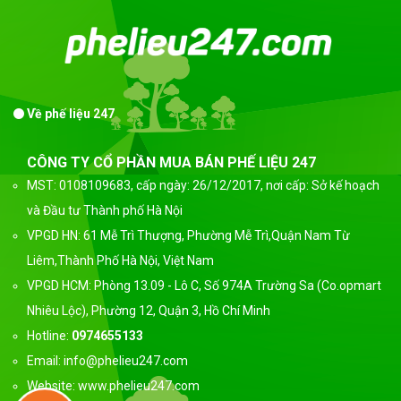
Về phế liệu 247
CÔNG TY CỔ PHẦN MUA BÁN PHẾ LIỆU 247
MST: 0108109683, cấp ngày: 26/12/2017, nơi cấp: Sở kế hoạch
và Đầu tư Thành phố Hà Nội
VPGD HN: 61 Mễ Trì Thượng, Phường Mễ Trì,Quận Nam Từ
Liêm,Thành Phố Hà Nội, Việt Nam
VPGD HCM: Phòng 13.09 - Lô C, Số 974A Trường Sa (Co.opmart
Nhiêu Lộc), Phường 12, Quận 3, Hồ Chí Minh
Hotline:
0974655133
Email: info@phelieu247.com
Website: www.phelieu247.com