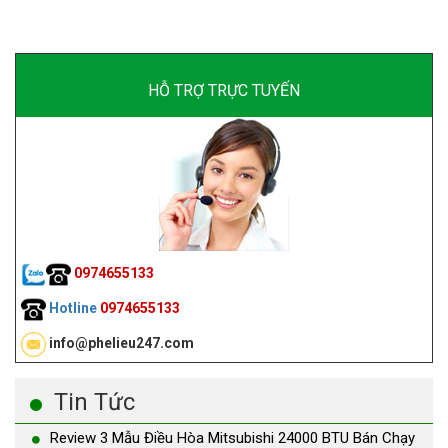
HỖ TRỢ TRỰC TUYẾN
0974655133
Hotline
0974655133
info@phelieu247.com
Tin Tức
Review 3 Mẫu Điều Hòa Mitsubishi 24000 BTU Bán Chạy