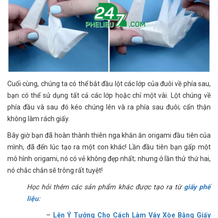
Cuối cùng, chúng ta có thể bắt đầu lột các lớp của đuôi về phía sau,
bạn có thể sử dụng tất cả các lớp hoặc chỉ một vài. Lột chúng về
phía đầu và sau đó kéo chúng lên và ra phía sau đuôi; cẩn thận
không làm rách giấy.
Bây giờ bạn đã hoàn thành thiên nga khăn ăn origami đầu tiên của
mình, đã đến lúc tạo ra một con khác! Lần đầu tiên bạn gấp một
mô hình origami, nó có vẻ không đẹp nhất; nhưng ở lần thử thứ hai,
nó chắc chắn sẽ trông rất tuyệt!
Học hỏi thêm các sản phẩm khác được tạo ra từ
giấy phế
liệu
:
–
Lên Ý Tưởng Cho Cách Làm Váy Xòe Bằng Giấy