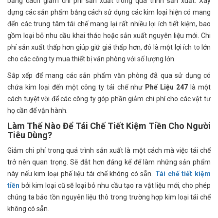
bằng cách giảm chi phí sản xuất trong quá trình sản xuất. Xây
dựng các sản phẩm bằng cách sử dụng các kim loại hiện có mang
đến các trung tâm tái chế mang lại rất nhiều lợi ích tiết kiệm, bao
gồm loại bỏ nhu cầu khai thác hoặc sản xuất nguyên liệu mới. Chi
phí sản xuất thấp hơn giúp giữ giá thấp hơn, đó là một lợi ích to lớn
cho các công ty mua thiết bị văn phòng với số lượng lớn.
Sắp xếp để mang các sản phẩm văn phòng đã qua sử dụng có
chứa kim loại đến một công ty tái chế như
Phế Liệu 247
là một
cách tuyệt vời để các công ty góp phần giảm chi phí cho các vật tư
họ cần để vận hành.
Làm Thế Nào Để Tái Chế Tiết Kiệm Tiền Cho Người
Tiêu Dùng?
Giảm chi phí trong quá trình sản xuất là một cách mà việc tái chế
trở nên quan trọng. Sẽ đắt hơn đáng kể để làm những sản phẩm
này nếu kim loại phế liệu tái chế không có sẵn.
Tái chế tiết kiệm
tiền
bởi kim loại cũ sẽ loại bỏ nhu cầu tạo ra vật liệu mới, cho phép
chúng ta bảo tồn nguyên liệu thô trong trường hợp kim loại tái chế
không có sẵn.