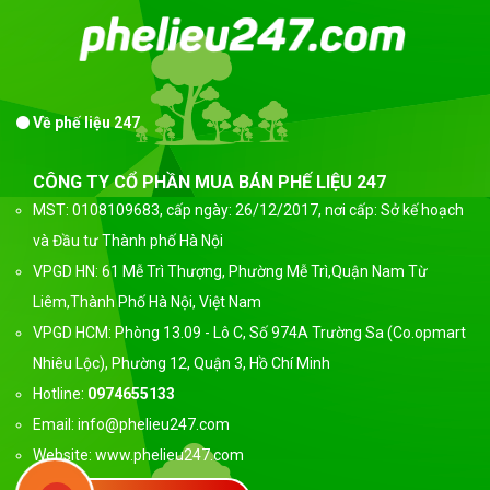
Về phế liệu 247
CÔNG TY CỔ PHẦN MUA BÁN PHẾ LIỆU 247
MST: 0108109683, cấp ngày: 26/12/2017, nơi cấp: Sở kế hoạch
và Đầu tư Thành phố Hà Nội
VPGD HN: 61 Mễ Trì Thượng, Phường Mễ Trì,Quận Nam Từ
Liêm,Thành Phố Hà Nội, Việt Nam
VPGD HCM: Phòng 13.09 - Lô C, Số 974A Trường Sa (Co.opmart
Nhiêu Lộc), Phường 12, Quận 3, Hồ Chí Minh
Hotline:
0974655133
Email: info@phelieu247.com
Website: www.phelieu247.com