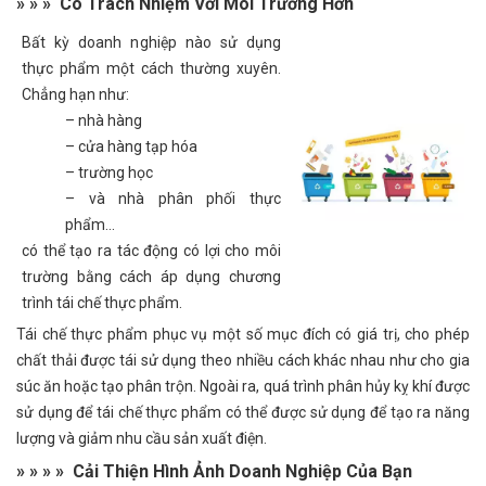
» » » Có Trách Nhi
ệ
m V
ớ
i M
ô
i Tr
ườ
ng H
ơ
n
Bất kỳ doanh nghiệp nào sử dụng
thực phẩm một cách thường xuyên.
Chẳng hạn như:
– nhà hàng
– cửa hàng tạp hóa
– trường học
– và nhà phân phối thực
phẩm…
có thể tạo ra tác động có lợi cho môi
trường bằng cách áp dụng chương
trình tái chế thực phẩm.
Tái chế thực phẩm phục vụ một số mục đích có giá trị, cho phép
chất thải được tái sử dụng theo nhiều cách khác nhau như cho gia
súc ăn hoặc tạo phân trộn. Ngoài ra, quá trình phân hủy kỵ khí được
sử dụng để tái chế thực phẩm có thể được sử dụng để tạo ra năng
lượng và giảm nhu cầu sản xuất điện.
» » » » C
ả
i Thi
ệ
n H
ì
nh
Ả
nh Doanh Nghi
ệ
p C
ủ
a B
ạ
n