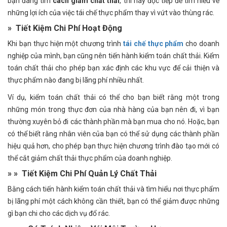
bạn đang tìm
cách giảm chất thải
, thì hãy đọc tiếp để tìm hiểu về
những lợi ích của việc tái chế thực phẩm thay vì vứt vào thùng rác.
» Ti
ế
t Ki
ệ
m Chi Ph
í
Ho
ạ
t
Độ
ng
Khi bạn thực hiện một chương trình
tái chế thực phẩm
cho doanh
nghiệp của mình, bạn cũng nên tiến hành kiểm toán chất thải. Kiểm
toán chất thải cho phép bạn xác định các khu vực để cải thiện và
thực phẩm nào đang bị lãng phí nhiều nhất.
Ví dụ, kiểm toán chất thải có thể cho bạn biết rằng một trong
những món trong thực đơn của nhà hàng của bạn nên đi, vì bạn
thường xuyên bỏ đi các thành phần mà bạn mua cho nó. Hoặc, bạn
có thể biết rằng nhân viên của bạn có thể sử dụng các thành phần
hiệu quả hơn, cho phép bạn thực hiện chương trình đào tạo mới có
thể cắt giảm chất thải thực phẩm của doanh nghiệp.
» » Ti
ế
t Ki
ệ
m Chi Ph
í
Qu
ả
n L
ý
Ch
ấ
t Th
ả
i
Bằng cách tiến hành kiểm toán chất thải và tìm hiểu nơi thực phẩm
bị lãng phí một cách không cần thiết, bạn có thể giảm được những
gì bạn chi cho các dịch vụ đổ rác.