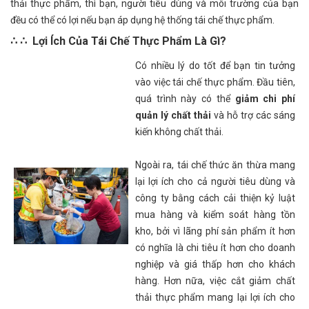
thải thực phẩm, thì bạn, người tiêu dùng và môi trường của bạn
đều có thể có lợi nếu bạn áp dụng hệ thống tái chế thực phẩm.
∴ ∴ L
ợ
i
Í
ch C
ủ
a T
á
i Ch
ế
Th
ự
c Ph
ẩ
m L
à
G
ì
?
Có nhiều lý do tốt để bạn tin tưởng
vào việc tái chế thực phẩm. Đầu tiên,
quá trình này có thể
giảm chi phí
quản lý chất thải
và hỗ trợ các sáng
kiến ​​không chất thải.
Ngoài ra, tái chế thức ăn thừa mang
lại lợi ích cho cả người tiêu dùng và
công ty bằng cách cải thiện kỷ luật
mua hàng và kiểm soát hàng tồn
kho, bởi vì lãng phí sản phẩm ít hơn
có nghĩa là chi tiêu ít hơn cho doanh
nghiệp và giá thấp hơn cho khách
hàng. Hơn nữa, việc cắt giảm chất
thải thực phẩm mang lại lợi ích cho