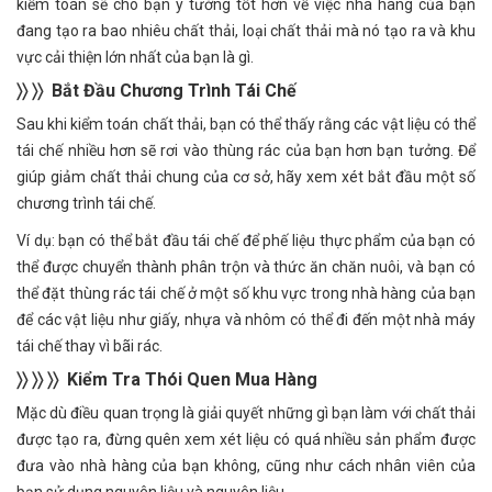
kiểm toán sẽ cho bạn ý tưởng tốt hơn về việc nhà hàng của bạn
đang tạo ra bao nhiêu chất thải, loại chất thải mà nó tạo ra và khu
vực cải thiện lớn nhất của bạn là gì.
〉〉 〉〉 B
ắ
t
Đầ
u Ch
ươ
ng Tr
ì
nh T
á
i Ch
ế
Sau khi kiểm toán chất thải, bạn có thể thấy rằng các vật liệu có thể
tái chế nhiều hơn sẽ rơi vào thùng rác của bạn hơn bạn tưởng. Để
giúp giảm chất thải chung của cơ sở, hãy xem xét bắt đầu một số
chương trình tái chế.
Ví dụ: bạn có thể bắt đầu tái chế để phế liệu thực phẩm của bạn có
thể được chuyển thành phân trộn và thức ăn chăn nuôi, và bạn có
thể đặt thùng rác tái chế ở một số khu vực trong nhà hàng của bạn
để các vật liệu như giấy, nhựa và nhôm có thể đi đến một nhà máy
tái chế thay vì bãi rác.
〉〉 〉〉 〉〉 Ki
ể
m Tra Th
ó
i Quen Mua H
à
ng
Mặc dù điều quan trọng là giải quyết những gì bạn làm với chất thải
được tạo ra, đừng quên xem xét liệu có quá nhiều sản phẩm được
đưa vào nhà hàng của bạn không, cũng như cách nhân viên của