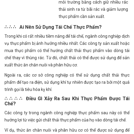
môi trường bằng cách giữ nhiều rác
thải sinh ra từ bãi rác và giảm lượng
thực phẩm cần sản xuất.
∴ ∴ ∴ Ai Nên S
ử
D
ụ
ng T
á
i Ch
ế
Th
ự
c Ph
ẩ
m?
Trong khi có rất nhiều tiềm năng để tái chế, ngành công nghiệp dịch
vụ thực phẩm bị ảnh hưởng nhiều nhất. Các công ty sản xuất hoặc
mua thực phẩm có thể hướng chất thải thực phẩm vào dòng tái
chế thay vì thùng rác. Từ đó, chất thải có thể được sử dụng để sản
xuất thức ăn chăn nuôi và phân hữu cơ.
Ngoài ra, các cơ sở công nghiệp có thể sử dụng chất thải thực
phẩm để tạo ra điện, sử dụng khí tự nhiên được tạo ra bởi một quá
trình gọi là tiêu hóa kỵ khí.
∴ ∴ ∴ ∴ Đ
i
ề
u G
ì
X
ả
y Ra Sau Khi Th
ự
c Ph
ẩ
m
Đượ
c T
á
i
Ch
ế
?
Các công ty trong ngành công nghiệp thực phẩm sau này có thể
hưởng lợi từ việc gửi chất thải thực phẩm của họ vào dòng tái chế.
Ví dụ, thức ăn chăn nuôi và phân hữu cơ có thể được sử dụng để