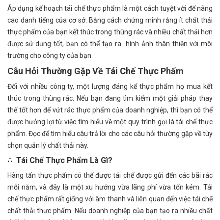
Áp dụng kế hoạch tái chế thực phẩm là một cách tuyệt vời để nâng
cao danh tiếng của cơ sở. Bằng cách chứng minh rằng ít chất thải
thực phẩm của bạn kết thúc trong thùng rác và nhiều chất thải hơn
được sử dụng tốt, bạn có thể tạo ra hình ảnh thân thiện với môi
trường cho công ty của bạn.
Câu Hỏi Thường Gặp Về Tái Chế Thực Phẩm
Đối với nhiều công ty, một lượng đáng kể thực phẩm họ mua kết
thúc trong thùng rác. Nếu bạn đang tìm kiếm một giải pháp thay
thế tốt hơn để vứt rác thực phẩm của doanh nghiệp, thì bạn có thể
được hưởng lợi từ việc tìm hiểu về một quy trình gọi là tái chế thực
phẩm. Đọc để tìm hiểu câu trả lời cho các câu hỏi thường gặp về tùy
chọn quản lý chất thải này.
∴ Tái Ch
ế
Th
ự
c Ph
ẩ
m L
à
G
ì
?
Hàng tấn thực phẩm có thể được tái chế được gửi đến các bãi rác
mỗi năm, và đây là một xu hướng vừa lãng phí vừa tốn kém. Tái
chế thực phẩm rất giống với âm thanh và liên quan đến việc tái chế
chất thải thực phẩm. Nếu doanh nghiệp của bạn tạo ra nhiều chất