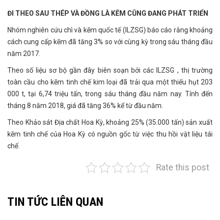
ĐI THEO SAU THÉP VÀ ĐỒNG LÀ KẼM CŨNG ĐANG PHÁT TRIỂN
Nhóm nghiên cứu chì và kẽm quốc tế (ILZSG) báo cáo rằng khoảng
cách cung cấp kẽm đã tăng 3% so với cùng kỳ trong sáu tháng đầu
năm 2017.
Theo số liệu sơ bộ gần đây biên soạn bởi các ILZSG , thị trường
toàn cầu cho kẽm tinh chế kim loại đã trải qua một thiếu hụt 203
000 t, tại 6,74 triệu tấn, trong sáu tháng đầu năm nay. Tính đến
tháng 8 năm 2018, giá đã tăng 36% kể từ đầu năm.
Theo Khảo sát Địa chất Hoa Kỳ, khoảng 25% (35.000 tấn) sản xuất
kẽm tinh chế của Hoa Kỳ có nguồn gốc từ việc thu hồi vật liệu tái
chế.
Rate this post
TIN TỨC LIÊN QUAN