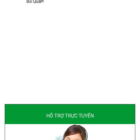
Bỏ Qua!!!
HỖ TRỢ TRỰC TUYẾN