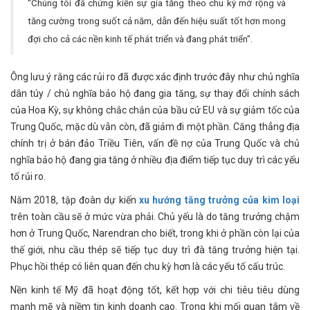
“Chúng tôi đã chứng kiến ​​sự gia tăng theo chu kỳ mở rộng và
tăng cường trong suốt cả năm, dẫn đến hiệu suất tốt hơn mong
đợi cho cả các nền kinh tế phát triển và đang phát triển”.
Ông lưu ý rằng các rủi ro đã được xác định trước đây như chủ nghĩa
dân túy / chủ nghĩa bảo hộ đang gia tăng, sự thay đổi chính sách
của Hoa Kỳ, sự không chắc chắn của bầu cử EU và sự giảm tốc của
Trung Quốc, mặc dù vẫn còn, đã giảm đi một phần. Căng thẳng địa
chính trị ở bán đảo Triều Tiên, vấn đề nợ của Trung Quốc và chủ
nghĩa bảo hộ đang gia tăng ở nhiều địa điểm tiếp tục duy trì các yếu
tố rủi ro.
Năm 2018, tập đoàn dự kiến
xu hướng ​​tăng trưởng của kim loại
trên toàn cầu sẽ ở mức vừa phải. Chủ yếu là do tăng trưởng chậm
hơn ở Trung Quốc, Narendran cho biết, trong khi ở phần còn lại của
thế giới, nhu cầu thép sẽ tiếp tục duy trì đà tăng trưởng hiện tại.
Phục hồi thép có liên quan đến chu kỳ hơn là các yếu tố cấu trúc.
Nền kinh tế Mỹ đã hoạt động tốt, kết hợp với chi tiêu tiêu dùng
mạnh mẽ và niềm tin kinh doanh cao. Trong khi mối quan tâm về