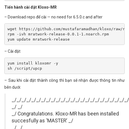
Tiến hành cài đặt Kloxo-MR
– Download repo để cài — no need for 6.5.0.c and after
wget https://github.com/mustafaramadhan/kloxo/raw/rpm
rpm -ivh mratwork-release-0.0.1-1.noarch.rpm

yum update mratwork-release
– Cài đặt
yum install kloxomr -y

sh /script/upcp
– Sau khi cài đặt thành công thì bạn sẽ nhận được thông tin như
bên dưới:
_/_/_/_/_/_/_/_/_/_/_/_/_/_/_/_/_/_/_/_/_/_/_/_/
_/ _/
_/ Congratulations. Kloxo-MR has been installed
succesfully as ‘MASTER’ _/
_/ _/