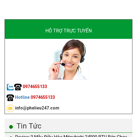
HỖ TRỢ TRỰC TUYẾN
0974655133
Hotline
0974655133
info@phelieu247.com
Tin Tức