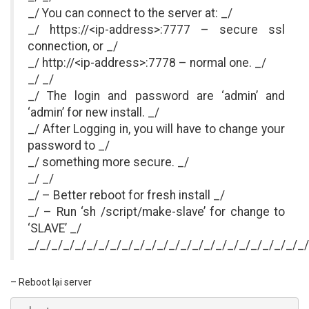
_/ You can connect to the server at: _/
_/ https://<ip-address>:7777 – secure ssl
connection, or _/
_/ http://<ip-address>:7778 – normal one. _/
_/ _/
_/ The login and password are ‘admin’ and
‘admin’ for new install. _/
_/ After Logging in, you will have to change your
password to _/
_/ something more secure. _/
_/ _/
_/ – Better reboot for fresh install _/
_/ – Run ‘sh /script/make-slave’ for change to
‘SLAVE’ _/
_/_/_/_/_/_/_/_/_/_/_/_/_/_/_/_/_/_/_/_/_/_/_/_/
– Reboot lại server