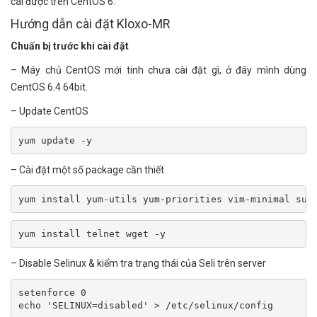
cài được trên CentOS 6.
Hướng dẫn cài đặt Kloxo-MR
Chuấn bị trước khi cài đặt
– Máy chủ CentOS mới tinh chưa cài đặt gì, ở đây mình dùng
CentOS 6.4 64bit.
– Update CentOS
yum update -y
– Cài đặt một số package cần thiết
yum install yum-utils yum-priorities vim-minimal sub
yum install telnet wget -y
– Disable Selinux & kiểm tra trạng thái của Seli trên server
setenforce 0

echo 'SELINUX=disabled' > /etc/selinux/config