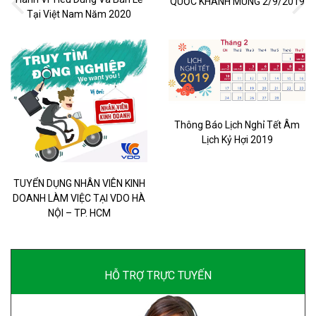
QUỐC KHÁNH MÙNG 2/9/2019
Tại Việt Nam Năm 2020
Thông Báo Lịch Nghỉ Tết Âm
Lịch Kỷ Hợi 2019
TUYỂN DỤNG NHÂN VIÊN KINH
DOANH LÀM VIỆC TẠI VDO HÀ
NỘI – TP. HCM
HỖ TRỢ TRỰC TUYẾN