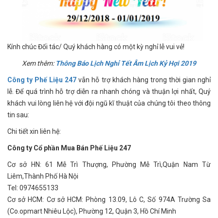
Kính chúc Đối tác/ Quý khách hàng có một kỳ nghỉ lễ vui vẻ!
Xem thêm:
Thông Báo Lịch Nghỉ Tết Âm Lịch Kỷ Hợi 2019
Công ty Phế Liệu 247
vẫn hỗ trợ khách hàng trong thời gian nghỉ
lễ. Để quá trình hỗ trợ diễn ra nhanh chóng và thuận lợi nhất, Quý
khách vui lòng liên hệ với đội ngũ kĩ thuật của chúng tôi theo thông
tin sau:
Chi tiết xin liên hệ:
Công ty Cổ phần Mua Bán Phế Liệu 247
Cơ sở HN: 61 Mễ Trì Thượng, Phường Mễ Trì,Quận Nam Từ
Liêm,Thành Phố Hà Nội
Tel: 0974655133
Cơ sở HCM: Cơ sở HCM: Phòng 13.09, Lô C, Số 974A Trường Sa
(Co.opmart Nhiêu Lộc), Phường 12, Quận 3, Hồ Chí Minh