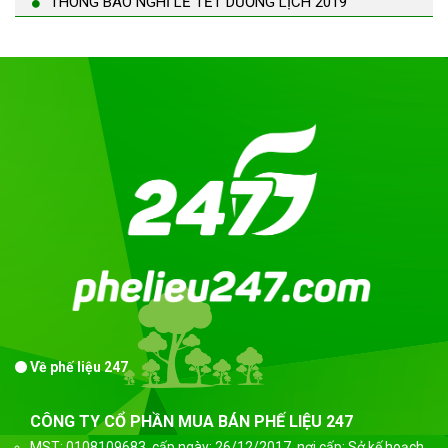
THÔNG BÁO NGHỈ LỄ TẾT DƯƠNG LỊCH 2019
Về phế liệu 247
CÔNG TY CỔ PHẦN MUA BÁN PHẾ LIỆU 247
MST: 0108109683, cấp ngày: 26/12/2017, nơi cấp: Sở kế hoạch