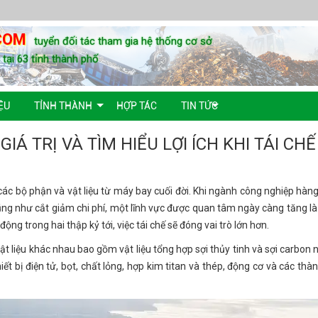
COM
tuyển đối tác tham gia hệ thống cơ sở
u tại 63 tỉnh thành phố
ỆU
TỈNH THÀNH
HỢP TÁC
TIN TỨC
IÁ TRỊ VÀ TÌM HIỂU LỢI ÍCH KHI TÁI CHẾ
các bộ phận và vật liệu từ máy bay cuối đời. Khi ngành công nghiệp hàn
ng như cắt giảm chi phí, một lĩnh vực được quan tâm ngày càng tăng là 
ng trong hai thập kỷ tới, việc tái chế sẽ đóng vai trò lớn hơn.
ật liệu khác nhau bao gồm vật liệu tổng hợp sợi thủy tinh và sợi carbon 
hiết bị điện tử, bọt, chất lỏng, hợp kim titan và thép, động cơ và các th