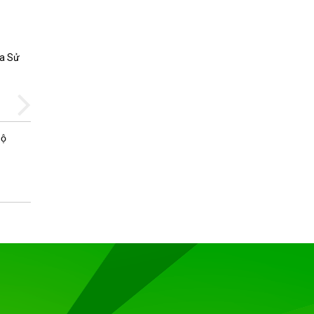
ua Sử
Các điểm chính cần xem xét để quản
Trung tâm dữ liệu từ xa
Bộ
Tại sao có nhiều trung tâm dữ liệu
những ngày này