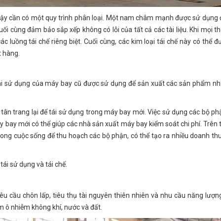
Vì vậy cần có một quy trình phân loại. Một nam châm mạnh được sử dụng 
ối cùng đảm bảo sắp xếp không có lỗi của tất cả các tài liệu. Khi mọi t
 luồng tái chế riêng biệt. Cuối cùng, các kim loại tái chế này có thể đư
t hàng.
hể tái sử dụng của máy bay cũ được sử dụng để sản xuất các sản phẩm n
tân trang lại để tái sử dụng trong máy bay mới. Việc sử dụng các bộ p
y bay mới có thể giúp các nhà sản xuất máy bay kiểm soát chi phí. Trên t
g cuộc sống để thu hoạch các bộ phận, có thể tạo ra nhiều doanh thu
ái sử dụng và tái chế.
êu cầu chôn lấp, tiêu thụ tài nguyên thiên nhiên và nhu cầu năng lượng
m ô nhiễm không khí, nước và đất.