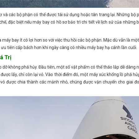
ơ và các bộ phận có thể được tái sử dụng hoặc tân trang lại. Những bộ 
chế, đặc biệt nếu máy bay có hồ sơ bảo trì chi tiết về lịch sử của những
ủa máy bay ít có lợi hơn so với việc thu hồi các bộ phận. Mặc dù vẫn là m
 ưu tiên cấp bách hơn khi ngày càng có nhiều máy bay hạ cánh lần cuối.
á Trị
o dỡ không phá hủy. Đầu tiên, một số vật phẩm có thể tháo lắp dễ dàng 
ược lấy, chỉ còn lại vỏ. Vào thời điểm đó, một máy xúc khổng lồ phá hủy
 vỏ được chia thành các mảnh nhỏ, chúng được vận chuyển cho giai đo