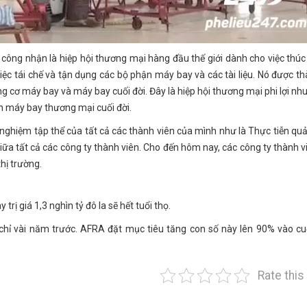
công nhận là hiệp hội thương mại hàng đầu thế giới dành cho việc thúc
iệc tái chế và tận dụng các bộ phận máy bay và các tài liệu. Nó được th
cơ máy bay và máy bay cuối đời. Đây là hiệp hội thương mại phi lợi nh
ến máy bay thương mại cuối đời.
nghiệm tập thể của tất cả các thành viên của mình như là Thực tiễn quản
iữa tất cả các công ty thành viên. Cho đến hôm nay, các công ty thành v
hị trường.
rị giá 1,3 nghìn tỷ đô la sẽ hết tuổi thọ.
 chỉ vài năm trước. AFRA đặt mục tiêu tăng con số này lên 90% vào c
Rate this