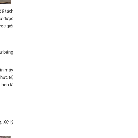
để tách
hứ được
ợc giới
hư bảng
hận máy
hực tế,
 hơn là
. Xử lý