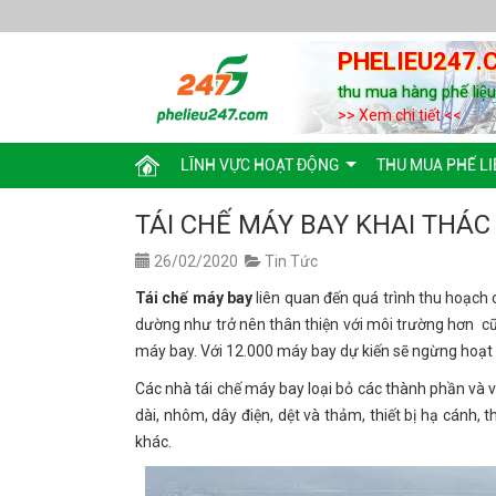
PHELIEU247.
thu mua hàng phế liệ
>> Xem chi tiết <<
LĨNH VỰC HOẠT ĐỘNG
THU MUA PHẾ LI
TÁI CHẾ MÁY BAY KHAI THÁC G
26/02/2020
Tin Tức
Tái chế máy bay
liên quan đến quá trình thu hoạch 
dường như trở nên thân thiện với môi trường hơn cũ
máy bay. Với 12.000 máy bay dự kiến ​​sẽ ngừng hoạt độ
Các nhà tái chế máy bay loại bỏ các thành phần và v
dài, nhôm, dây điện, dệt và thảm, thiết bị hạ cánh, t
khác.