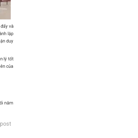
 đẩy và
ành lập
uận duy
 lý tốt
iên của
uối năm
 post