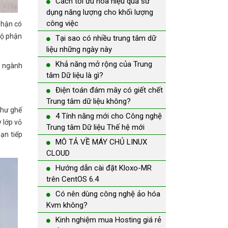
Cách tối ưu hóa hiệu quả sử
dụng năng lượng cho khối lượng
công việc
phận có
 bộ phận
Tại sao có nhiều trung tâm dữ
liệu những ngày này
Khả năng mở rộng của Trung
ột ngành
tâm Dữ liệu là gì?
Điện toán đám mây có giết chết
Trung tâm dữ liệu không?
như ghế
4 Tính năng mới cho Công nghệ
 lớp vỏ
Trung tâm Dữ liệu Thế hệ mới
ạn tiếp
MÔ TẢ VỀ MÁY CHỦ LINUX
CLOUD
Hướng dẫn cài đặt Kloxo-MR
trên CentOS 6.4
Có nên dùng công nghệ ảo hóa
Kvm không?
Kinh nghiệm mua Hosting giá rẻ