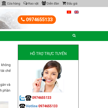
Cửa hàng
Rao vặt
Diễn đàn
Đấu giá
0974655133
HỖ TRỢ TRỰC TUYẾN
g không
tái chế
ngắn và
ành phần
0974655133
Hotline
0974655133