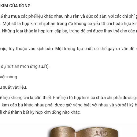
 KIM CỦA ĐỒNG
ể thu mua các phế liệu khác nhau như rèn và đúc có sẵn, với các chi phí
au. Một số là hợp kim nhị phân trong đó không có yếu tố chì hoặc hợp k
Những loại khác là hợp kim cấp ba, trong đó chì được thay thế cho các
hịu, tùy thuộc vào kịch bản. Một lượng tạp chất có thể gây ra vấn đề
 dụ nứt ăn mòn ứng suất).
việc nóng.
 suất vật liệu.
liệu không chì là cần thiết. Phế liệu từ hợp kim có chứa chì phải được g
hợp kim cấp ba khác nhau phải được giữ riêng biệt với nhau và với bất kỳ
tái chế thành bất kỳ hợp kim đồng nào khác.