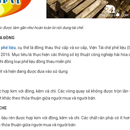
c được làm gần như hoàn toàn từ nội dung tái chế.
ỦA ĐỒNG
phế liệu
, cụ thể là đồng thau thứ cấp và sơ cấp, Viện Tái chế phế liệu (
2016. Mục tiêu là thực hiện các thông số kỹ thuật công nghiệp hài hòa 
chì đồng loại phế liệu đồng thau miễn phí.
ệt và hiện đang được đưa vào sử dụng.
T
 hợp kim với đồng, kẽm và chì. Các vòng quay sẽ không được trộn lẫn v
ất khác theo thỏa thuận giữa người mua và người bán.
ICHE
liệu rèn được hợp kim với đồng, kẽm và chì. Các chất rắn phải có ít hơ
eo thỏa thuận giữa người mua và người bán.