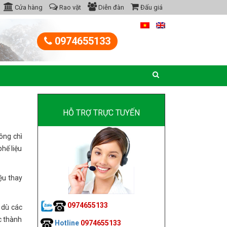
Cửa hàng
Rao vặt
Diễn đàn
Đấu giá
0974655133
HỖ TRỢ TRỰC TUYẾN
ông chì
hế liệu
ệu thay
0974655133
 dù các
c thành
Hotline
0974655133