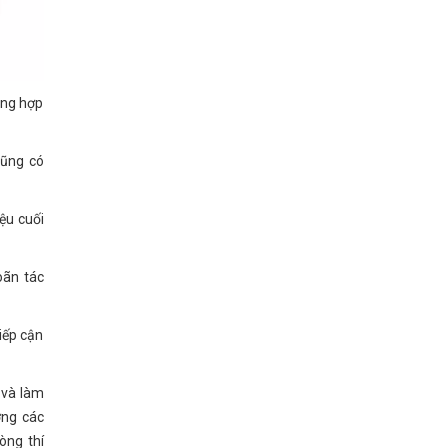
ang hợp
cũng có
ệu cuối
oãn tác
iếp cận
 và làm
ờng các
òng thí