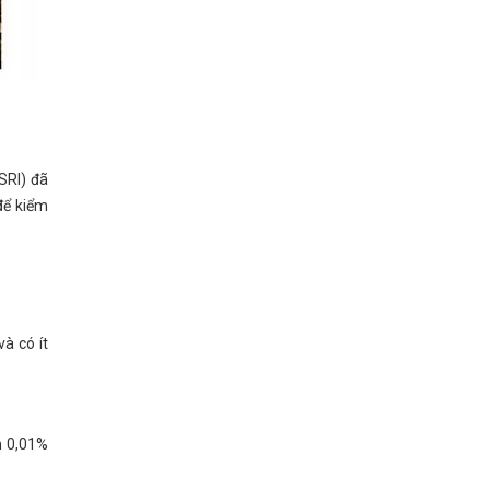
ISRI) đã
để kiểm
à có ít
n 0,01%