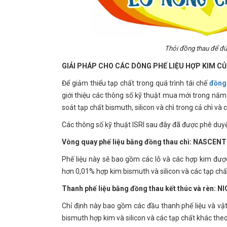
Thỏi đồng thau để đú
GIẢI PHÁP CHO CÁC DÒNG PHẾ LIỆU HỢP KIM C
Để giảm thiểu tạp chất trong quá trình tái chế
đồng 
giới thiệu các thông số kỹ thuật mua mới trong năm 
soát tạp chất bismuth, silicon và chì trong cả chì và 
Các thông số kỹ thuật ISRI sau đây đã được phê duy
Vòng quay phế liệu bằng đồng thau chì: NASCEN
Phế liệu này sẽ bao gồm các lỗ và các hợp kim được
hơn 0,01% hợp kim bismuth và silicon và các tạp ch
Thanh phế liệu bằng đồng thau kết thúc và rèn: N
Chỉ định này bao gồm các đầu thanh phế liệu và vật 
bismuth hợp kim và silicon và các tạp chất khác th