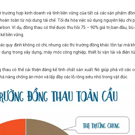
ới trường hợp kinh doanh và tính bền vững của tất cả các sản phẩm đồn
àn toàn từ nội dung tái chế. Tối đa hóa việc sử dụng nguyên liệu chi p
carbon. Ví dụ, đồng thau có thể được thu hồi 75 – 90% giá trị ban đầu, bù
 kế bền vững.
ác quy định không có chì, nhưng các thị trường đồng khác tồn tại mà k
dụng trong xây dựng, máy móc công nghiệp, thiết bị vận tải và điện tử
hau có thể cải thiện đáng kể tính chất sản xuất. Nó giúp phá vỡ các c
 khả năng chống ăn mòn và lấp đầy các lỗ rỗng siêu nhỏ trong vật đúc.