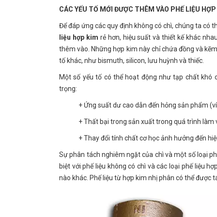
CÁC YẾU TỐ MỚI ĐƯỢC THÊM VÀO PHẾ LIỆU HỢP
Để đáp ứng các quy định không có chì, chúng ta có th
liệu hợp kim
rẻ hơn, hiệu suất và thiết kế khác nh
thêm vào. Những hợp kim này chỉ chứa đồng và kẽm. 
tố khác, như bismuth, silicon, lưu huỳnh và thiếc.
Một số yếu tố có thể hoạt động như tạp chất khó c
trọng:
+ Ứng suất dư cao dẫn đến hỏng sản phẩm (ví
+ Thất bại trong sản xuất trong quá trình làm 
+ Thay đổi tính chất cơ học ảnh hưởng đến hiệu
Sự phân tách nghiêm ngặt của chì và một số loại phế 
biệt với phế liệu không có chì và các loại phế liệu 
nào khác. Phế liệu từ hợp kim nhị phân có thể được 