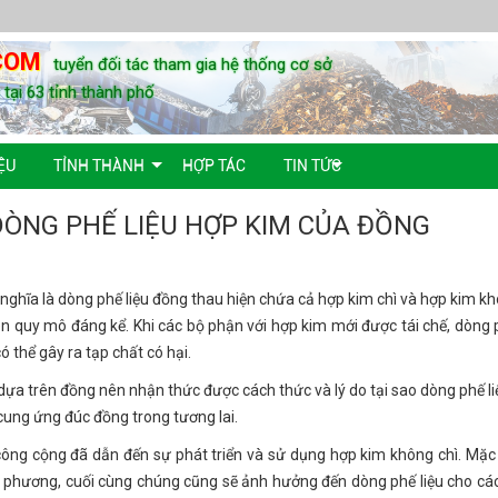
COM
tuyển đối tác tham gia hệ thống cơ sở
u tại 63 tỉnh thành phố
ỆU
TỈNH THÀNH
HỢP TÁC
TIN TỨC
DÒNG PHẾ LIỆU HỢP KIM CỦA ĐỒNG
ghĩa là dòng phế liệu đồng thau hiện chứa cả hợp kim chì và hợp kim kh
 quy mô đáng kể. Khi các bộ phận với hợp kim mới được tái chế, dòng p
 thể gây ra tạp chất có hại.
ựa trên đồng nên nhận thức được cách thức và lý do tại sao dòng phế li
n cung ứng đúc đồng trong tương lai.
công cộng đã dẫn đến sự phát triển và sử dụng hợp kim không chì. Mặc
 phương, cuối cùng chúng cũng sẽ ảnh hưởng đến dòng phế liệu cho cá