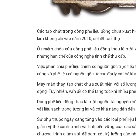
Các tạp chất trong dòng phế liệu đồng chưa xuất hi
kim không chì vào năm 2010, sẽ hết tuổi thọ.
Ô nhiễm chéo của dòng phế liệu đồng thau là một v
những hạn chế của công nghệ tinh chế thứ cấp.
Việc phân chia phế liệu chính có nguồn gốc trực tiếp
cùng và phế liệu có nguồn gốc từ các đại lý có thể 
May mắn thay, tạp chất chưa xuất hiện với số lượng
động. Tuy nhiên, vấn đề có thể tăng tốc khi nhiều phế 
Dòng phế liệu đồng thau là một nguồn tài nguyên hữu
vật liệu sạch trong tương lai và có khả năng dẫn đến
Sự phụ thuộc ngày càng tăng vào các loại phế liệu 
giảm vị thế cạnh tranh và tính bền vững của các
chương trình giám sát để xem xét kỹ lưỡng các nhà