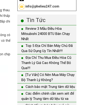
info@phelieu247.com
g thau.
hí thấp
Tin Tức
 đắp chi
Review 3 Mẫu Điều Hòa
Mitsubishi 24000 BTU Bán Chạy
hông có
Nhất
 có thể
Top 5 Địa Chỉ Bán Máy Chủ Đã
Qua Sử Dụng Uy Tín Nhất!!!
on chip
Địa Chỉ Thu Mua Điều Hòa Cũ
Thanh Lý Giá Cao Không Thể Bỏ
Qua!!!
[Tư Vấn] Có Nên Mua Máy Chạy
Bộ Thanh Lý Không?
Cách bảo mật Trung tâm dữ liệu
Các điểm chính cần xem xét để
quản lý Trung tâm dữ liệu từ xa