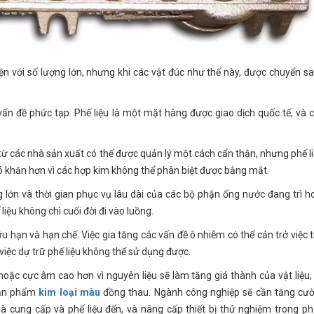
ện với số lượng lớn, nhưng khi các vật đúc như thế này, được chuyển s
ấn đề phức tạp. Phế liệu là một mặt hàng được giao dịch quốc tế, và 
 từ các nhà sản xuất có thể được quản lý một cách cẩn thận, nhưng phế li
khó khăn hơn vì các hợp kim không thể phân biệt được bằng mắt.
 lớn và thời gian phục vụ lâu dài của các bộ phận ống nước đang trì h
liệu không chì cuối đời đi vào luồng.
 hạn và hạn chế. Việc gia tăng các vấn đề ô nhiễm có thể cản trở việc t
 việc dự trữ phế liệu không thể sử dụng được.
hoặc cực âm cao hơn vì nguyên liệu sẽ làm tăng giá thành của vật liệu,
 sản phẩm
kim loại màu
đồng thau. Ngành công nghiệp sẽ cần tăng cư
 cung cấp và phế liệu đến, và nâng cấp thiết bị thử nghiệm trong ph