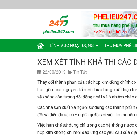
PHELIEU247.
thu mua hàng phế liệ
>> Xem chi tiết <<
LĨNH VỰC HOẠT ĐỘNG
THU MUA PHẾ LI
XEM XÉT TÍNH KHẢ THI CÁC 
22/08/2019
Tin Tức
Thay đổi thành phần của các hợp kim đồng chính có n
bao gồm các nguyên tố mới chưa từng xuất hiện trên
sẽ không còn tương đối đồng nhất và ô nhiễm chéo có
Các nhà sản xuất và người sử dụng các thành phần d
đổi và điều đó sẽ có ý nghĩa gì đối với việc tìm nguồ
Việc hạn chế sử dụng chì trong các hệ thống nước 
hợp kim không chì mới đáp ứng các yêu cầu của địa