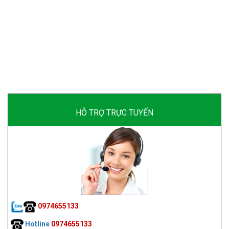
HỖ TRỢ TRỰC TUYẾN
0974655133
Hotline
0974655133