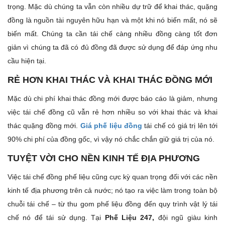
trọng. Mặc dù chúng ta vẫn còn nhiều dự trữ để khai thác, quặng
đồng là nguồn tài nguyên hữu hạn và một khi nó biến mất, nó sẽ
biến mất. Chúng ta cần tái chế càng nhiều đồng càng tốt đơn
giản vì chúng ta đã có đủ đồng đã được sử dụng để đáp ứng nhu
cầu hiện tại.
RẺ HƠN KHAI THÁC VÀ KHAI THÁC ĐỒNG MỚI
Mặc dù chi phí khai thác đồng mới được báo cáo là giảm, nhưng
việc tái chế đồng cũ vẫn rẻ hơn nhiều so với khai thác và khai
thác quặng đồng mới.
Giá phế liệu đồng
tái chế có giá trị lên tới
90% chi phí của đồng gốc, vì vậy nó chắc chắn giữ giá trị của nó.
TUYỆT VỜI CHO NỀN KINH TẾ ĐỊA PHƯƠNG
Việc tái chế đồng phế liệu cũng cực kỳ quan trọng đối với các nền
kinh tế địa phương trên cả nước; nó tạo ra việc làm trong toàn bộ
chuỗi tái chế – từ thu gom phế liệu đồng đến quy trình vật lý tái
chế nó để tái sử dụng. Tại
Phế Liệu 247,
đội ngũ giàu kinh