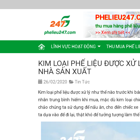
PHELIEU247.
thu mua hàng phế liệ
>> Xem chi tiết <<
LĨNH VỰC HOẠT ĐỘNG
THU MUA PHẾ LI
KIM LOẠI PHẾ LIỆU ĐƯỢC XỬ
NHÀ SẢN XUẤT
26/02/2020
Tin Tức
Kim loại phế liệu được xử lý như thế nào trước khi 
nhân trung bình hiếm khi mua, mặc dù kim loại ch
chảo chúng ta sử dụng để nấu ăn, cho đến chiếc x
ta dựa vào để đi lại, thật khó để tưởng tượng làm th