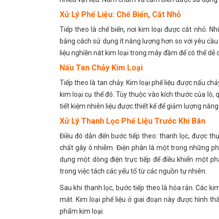
Xử Lý Phế Liệu: Chế Biến, Cắt Nhỏ
Tiếp theo là chế biến, nơi kim loại được cắt nhỏ. N
bằng cách sử dụng ít năng lượng hơn so với yêu cầu 
liệu nghiền nát kim loại trong máy đầm để có thể dễ 
Nấu Tan Chảy Kim Loại
Tiếp theo là tan chảy. Kim loại phế liệu được nấu chả
kim loại cụ thể đó. Tùy thuộc vào kích thước của lò, q
tiết kiệm nhiên liệu được thiết kế để giảm lượng năn
Xử Lý Thanh Lọc Phế Liệu Trước Khi Bán
Điều đó dẫn đến bước tiếp theo: thanh lọc, được t
chất gây ô nhiễm. Điện phân là một trong những ph
dụng một dòng điện trực tiếp để điều khiển một ph
trong việc tách các yếu tố từ các nguồn tự nhiên.
Sau khi thanh lọc, bước tiếp theo là hóa rắn. Các
mát. Kim loại phế liệu ở giai đoạn này được hình t
phẩm kim loại.