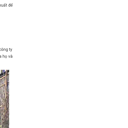
xuất để
công ty
a họ và