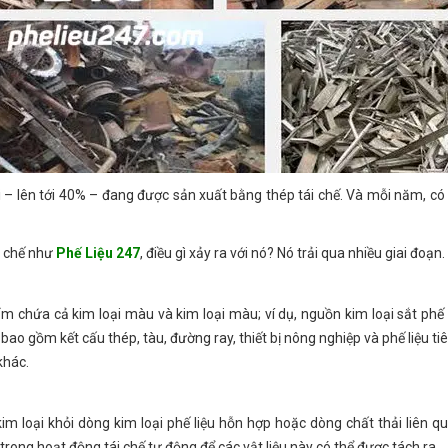
ới – lên tới 40% – đang được sản xuất bằng thép tái chế. Và mỗi năm, có 
i chế như
Phế Liệu 247
, điều gì xảy ra với nó? Nó trải qua nhiều giai đoạn.
ẩm chứa cả kim loại màu và kim loại màu; ví dụ, nguồn kim loại sắt phế l
bao gồm kết cấu thép, tàu, đường ray, thiết bị nông nghiệp và phế liệu t
khác.
im loại khỏi dòng kim loại phế liệu hỗn hợp hoặc dòng chất thải liên q
rong hoạt động tái chế tự động để các vật liệu này có thể được tách ra.