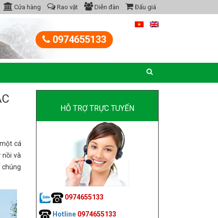
Cửa hàng
Rao vặt
Diễn đàn
Đấu giá
0974655133
ÁC
HỖ TRỢ TRỰC TUYẾN
 một cá
 nồi và
g chúng
0974655133
Hotline
0974655133