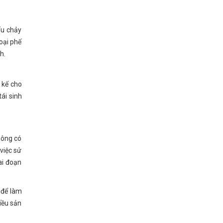
ấu chảy
oại phế
h.
t kế cho
tái sinh
hông có
việc sử
ai đoạn
 để làm
iều sản