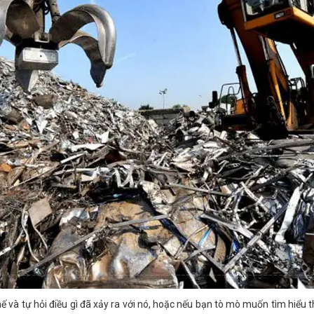
ế và tự hỏi điều gì đã xảy ra với nó, hoặc nếu bạn tò mò muốn tìm hiểu 