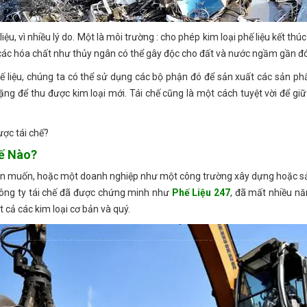
ệu, vì nhiều lý do. Một là môi trường : cho phép kim loại phế liệu kết thúc
ứa các hóa chất như thủy ngân có thể gây độc cho đất và nước ngầm gần đó
phế liệu, chúng ta có thể sử dụng các bộ phận đó để sản xuất các sản p
ặng để thu được kim loại mới. Tái chế cũng là một cách tuyệt vời để giữ 
ược tái chế?
hế Nào?
còn muốn, hoặc một doanh nghiệp như một công trường xây dựng hoặc s
công ty tái chế đã được chứng minh như
Phế Liệu 247
, đã mất nhiều n
t cả các kim loại cơ bản và quý.