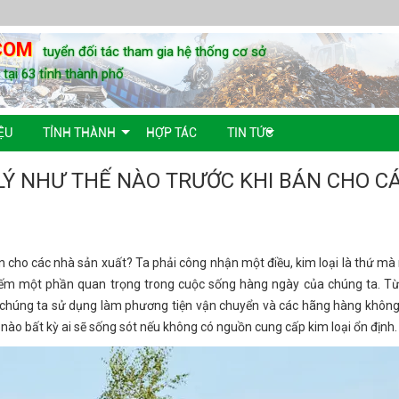
COM
tuyển đối tác tham gia hệ thống cơ sở
u tại 63 tỉnh thành phố
ỆU
TỈNH THÀNH
HỢP TÁC
TIN TỨC
 LÝ NHƯ THẾ NÀO TRƯỚC KHI BÁN CHO C
bán cho các nhà sản xuất? Ta phải công nhận một điều, kim loại là thứ mà
iếm một phần quan trọng trong cuộc sống hàng ngày của chúng ta. Từ
e chúng ta sử dụng làm phương tiện vận chuyển và các hãng hàng khôn
ế nào bất kỳ ai sẽ sống sót nếu không có nguồn cung cấp kim loại ổn định.