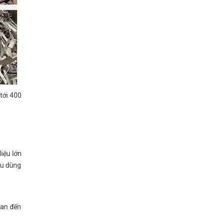
tới 400
iệu lớn
iêu dùng
uan đến