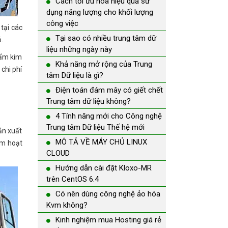
Cách tối ưu hóa hiệu quả sử
dụng năng lượng cho khối lượng
công việc
 tại các
Tại sao có nhiều trung tâm dữ
.
liệu những ngày này
hẩm kim
Khả năng mở rộng của Trung
chi phí
tâm Dữ liệu là gì?
Điện toán đám mây có giết chết
Trung tâm dữ liệu không?
4 Tính năng mới cho Công nghệ
Trung tâm Dữ liệu Thế hệ mới
ản xuất
MÔ TẢ VỀ MÁY CHỦ LINUX
ăm hoạt
CLOUD
Hướng dẫn cài đặt Kloxo-MR
trên CentOS 6.4
Có nên dùng công nghệ ảo hóa
Kvm không?
Kinh nghiệm mua Hosting giá rẻ