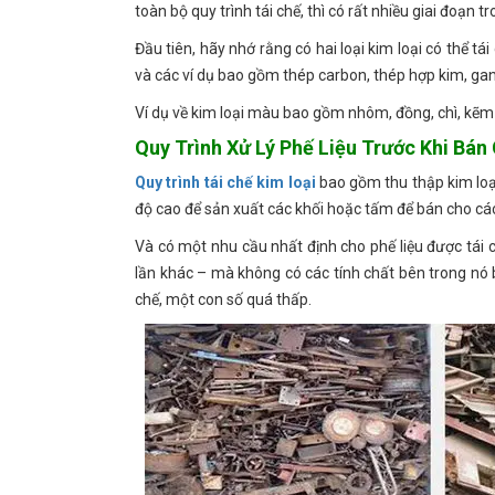
toàn bộ quy trình tái chế, thì có rất nhiều giai đoạn tr
Đầu tiên, hãy nhớ rằng có hai loại kim loại có thể tá
và các ví dụ bao gồm thép carbon, thép hợp kim, gan
Ví dụ về kim loại màu bao gồm nhôm, đồng, chì, kẽm 
Quy Trình Xử Lý Phế Liệu Trước Khi Bán
Quy trình tái chế kim loại
bao gồm thu thập kim loại
độ cao để sản xuất các khối hoặc tấm để bán cho cá
Và có một nhu cầu nhất định cho phế liệu được tái c
lần khác – mà không có các tính chất bên trong nó b
chế, một con số quá thấp.