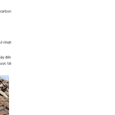
i carbon
ở nhiệt
này đến
ược tái