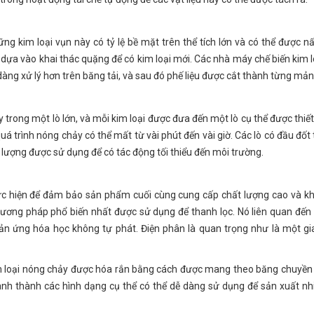
hững kim loại vụn này có tỷ lệ bề mặt trên thể tích lớn và có thể được n
dựa vào khai thác quặng để có kim loại mới. Các nhà máy chế biến kim l
dàng xử lý hơn trên băng tải, và sau đó phế liệu được cắt thành từng mản
y trong một lò lớn, và mỗi kim loại được đưa đến một lò cụ thể được thiế
uá trình nóng chảy có thể mất từ ​​vài phút đến vài giờ. Các lò có đầu đốt 
g lượng được sử dụng để có tác động tối thiểu đến môi trường.
hực hiện để đảm bảo sản phẩm cuối cùng cung cấp chất lượng cao và k
ương pháp phổ biến nhất được sử dụng để thanh lọc. Nó liên quan đến 
ản ứng hóa học không tự phát. Điện phân là quan trọng như là một gi
 kim loại nóng chảy được hóa rắn bằng cách được mang theo băng chuyền
hành thành các hình dạng cụ thể có thể dễ dàng sử dụng để sản xuất nh