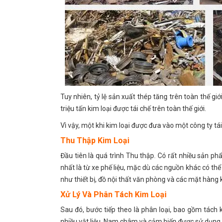
Tuy nhiên, tỷ lệ sản xuất thép tăng trên toàn thế gi
triệu tấn kim loại được tái chế trên toàn thế giới.
Vì vậy, một khi kim loại được đưa vào một công ty tá
Thu Thập Kim Loại
Đầu tiên là quá trình Thu thập. Có rất nhiều sản ph
nhất là từ xe phế liệu, mặc dù các nguồn khác có thể 
như thiết bị, đồ nội thất văn phòng và các mặt hàng 
Xử Lý Và Phân Tách Kim Loại
Sau đó, bước tiếp theo là phân loại, bao gồm tách k
nhiều vật liệu. Nam châm và cảm biến được sử dụng t