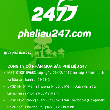
Về phế liệu 247
CÔNG TY CỔ PHẦN MUA BÁN PHẾ LIỆU 247
MST: 0108109683, cấp ngày: 26/12/2017, nơi cấp: Sở kế hoạch
và Đầu tư Thành phố Hà Nội
VPGD HN: 61 Mễ Trì Thượng, Phường Mễ Trì,Quận Nam Từ
Liêm,Thành Phố Hà Nội, Việt Nam
VPGD HCM: Phòng 13.09 - Lô C, Số 974A Trường Sa (Co.opmart
Nhiêu Lộc), Phường 12, Quận 3, Hồ Chí Minh