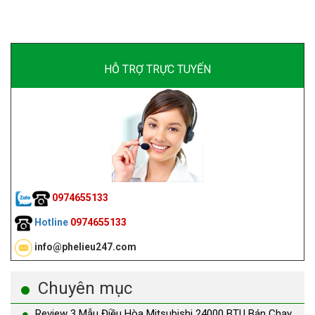
HỖ TRỢ TRỰC TUYẾN
0974655133
Hotline
0974655133
info@phelieu247.com
Chuyên mục
Review 3 Mẫu Điều Hòa Mitsubishi 24000 BTU Bán Chạy