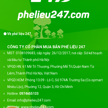
Về phế liệu 247
CÔNG TY CỔ PHẦN MUA BÁN PHẾ LIỆU 247
MST: 0108109683, cấp ngày: 26/12/2017, nơi cấp: Sở kế hoạch
và Đầu tư Thành phố Hà Nội
VPGD HN: 61 Mễ Trì Thượng, Phường Mễ Trì,Quận Nam Từ
Liêm,Thành Phố Hà Nội, Việt Nam
VPGD HCM: Phòng 13.09 - Lô C, Số 974A Trường Sa (Co.opmart
Nhiêu Lộc), Phường 12, Quận 3, Hồ Chí Minh
Hotline:
0974655133
Email: info@phelieu247.com
Website: www.phelieu247.com