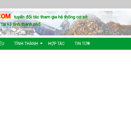
COM
tuyển đối tác tham gia hệ thống cơ sở
u tại 63 tỉnh thành phố
ỆU
TỈNH THÀNH
HỢP TÁC
TIN TỨC