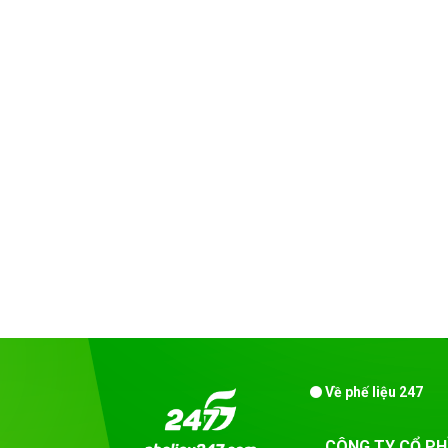
Về phế liệu 247
CÔNG TY CỔ PH