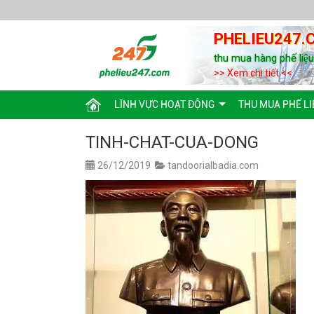
PHELIEU247.
thu mua hàng phế liệ
>> Xem chi tiết <<
LĨNH VỰC HOẠT ĐỘNG
THU MUA PHẾ LI
TINH-CHAT-CUA-DONG
26/12/2019
tandoorialbadia.com