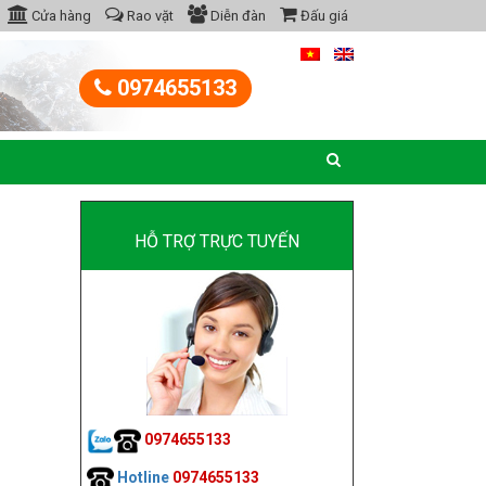
Cửa hàng
Rao vặt
Diễn đàn
Đấu giá
0974655133
HỖ TRỢ TRỰC TUYẾN
0974655133
Hotline
0974655133