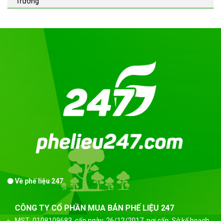
Trường
Về phế liệu 247
CÔNG TY CỔ PHẦN MUA BÁN PHẾ LIỆU 247
MST: 0108109683, cấp ngày: 26/12/2017, nơi cấp: Sở kế hoạch