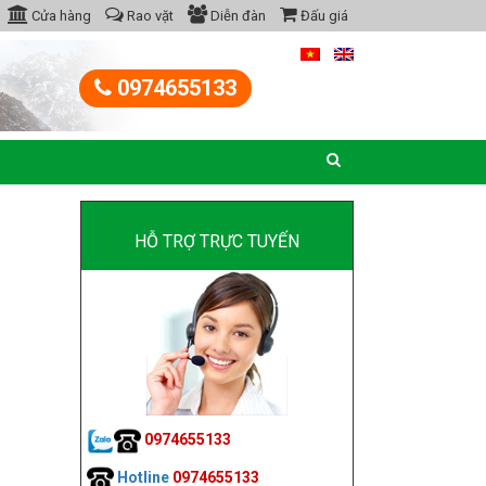
Cửa hàng
Rao vặt
Diễn đàn
Đấu giá
0974655133
HỖ TRỢ TRỰC TUYẾN
0974655133
Hotline
0974655133