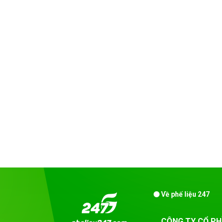
Về phế liệu 247
CÔNG TY CỔ PH