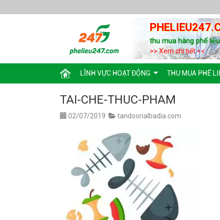
PHELIEU247.
thu mua hàng phế liệ
>> Xem chi tiết <<
LĨNH VỰC HOẠT ĐỘNG
THU MUA PHẾ LI
TAI-CHE-THUC-PHAM
02/07/2019
tandoorialbadia.com