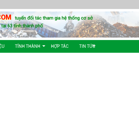
COM
tuyển đối tác tham gia hệ thống cơ sở
u tại 63 tỉnh thành phố
ỆU
TỈNH THÀNH
HỢP TÁC
TIN TỨC