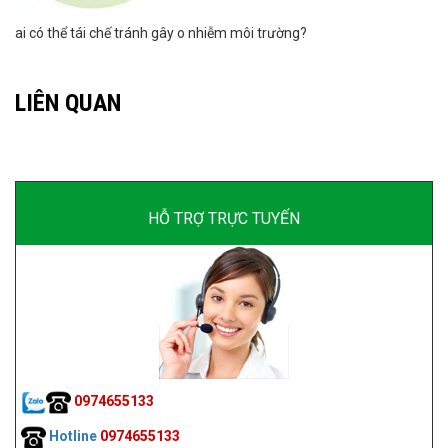
ai có thể tái chế tránh gây o nhiễm môi trường?
LIÊN QUAN
HỖ TRỢ TRỰC TUYẾN
0974655133
Hotline
0974655133