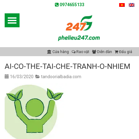
0974655133
Cửa hàng
Rao vặt
Diễn đàn
Đấu giá
AI-CO-THE-TAI-CHE-TRANH-O-NHIEM
16/03/2020
tandoorialbadia.com