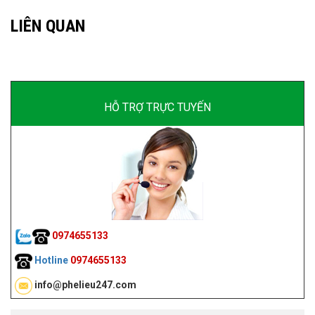
LIÊN QUAN
HỖ TRỢ TRỰC TUYẾN
0974655133
Hotline
0974655133
info@phelieu247.com