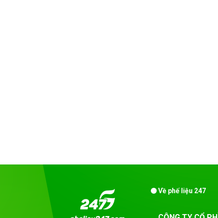
Về phế liệu 247
CÔNG TY CỔ PH