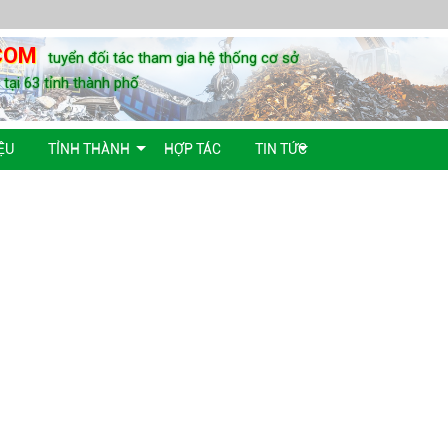
COM
tuyển đối tác tham gia hệ thống cơ sở
u tại 63 tỉnh thành phố
ỆU
TỈNH THÀNH
HỢP TÁC
TIN TỨC