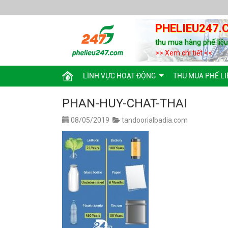
PHELIEU247.
thu mua hàng phế liệ
>> Xem chi tiết <<
LĨNH VỰC HOẠT ĐỘNG
THU MUA PHẾ LI
PHAN-HUY-CHAT-THAI
08/05/2019
tandoorialbadia.com