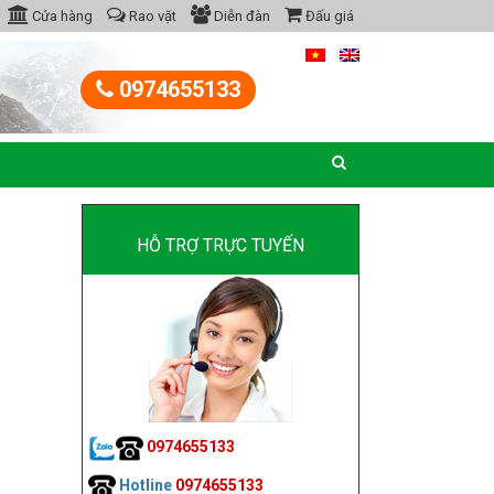
Cửa hàng
Rao vặt
Diễn đàn
Đấu giá
0974655133
HỖ TRỢ TRỰC TUYẾN
0974655133
Hotline
0974655133