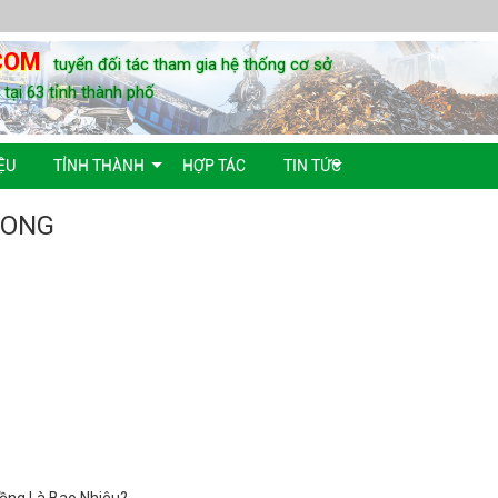
COM
tuyển đối tác tham gia hệ thống cơ sở
u tại 63 tỉnh thành phố
ỆU
TỈNH THÀNH
HỢP TÁC
TIN TỨC
DONG
Đồng Là Bao Nhiêu?