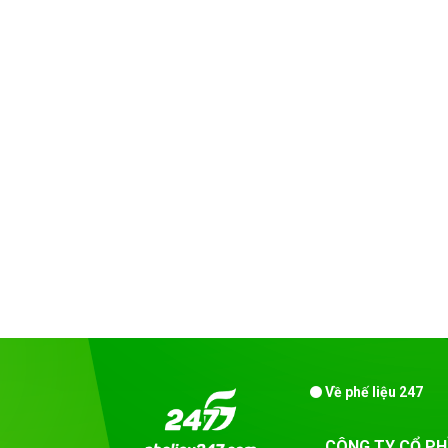
Về phế liệu 247
CÔNG TY CỔ PH