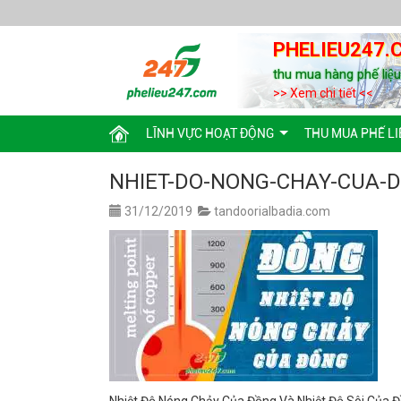
PHELIEU247.
thu mua hàng phế liệ
>> Xem chi tiết <<
LĨNH VỰC HOẠT ĐỘNG
THU MUA PHẾ LI
NHIET-DO-NONG-CHAY-CUA-
31/12/2019
tandoorialbadia.com
Nhiệt Độ Nóng Chảy Của Đồng Và Nhiệt Độ Sôi Của 