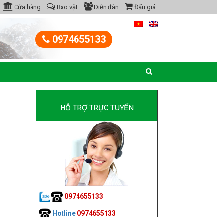
Cửa hàng
Rao vặt
Diễn đàn
Đấu giá
0974655133
HỖ TRỢ TRỰC TUYẾN
0974655133
Hotline
0974655133