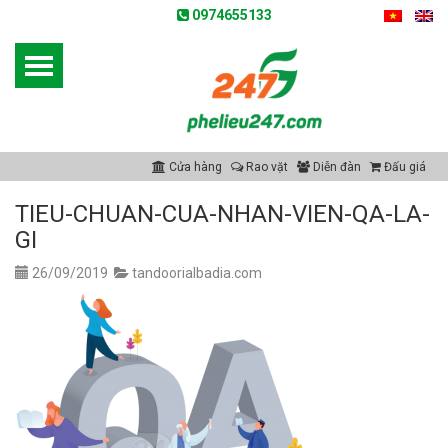
0974655133
Cửa hàng
Rao vặt
Diễn đàn
Đấu giá
TIEU-CHUAN-CUA-NHAN-VIEN-QA-LA-
GI
26/09/2019
tandoorialbadia.com