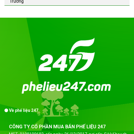
Trường
Về phế liệu 247
CÔNG TY CỔ PHẦN MUA BÁN PHẾ LIỆU 247