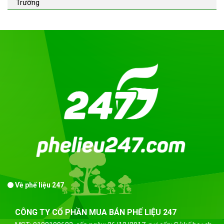
Trường
Về phế liệu 247
CÔNG TY CỔ PHẦN MUA BÁN PHẾ LIỆU 247