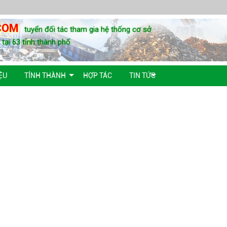
COM
tuyển đối tác tham gia hệ thống cơ sở
u tại 63 tỉnh thành phố
ỆU
TỈNH THÀNH
HỢP TÁC
TIN TỨC