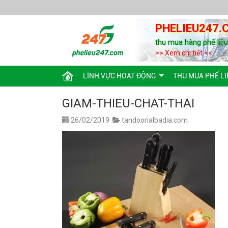
PHELIEU247.
thu mua hàng phế liệ
>> Xem chi tiết <<
LĨNH VỰC HOẠT ĐỘNG
THU MUA PHẾ LI
GIAM-THIEU-CHAT-THAI
26/02/2019
tandoorialbadia.com