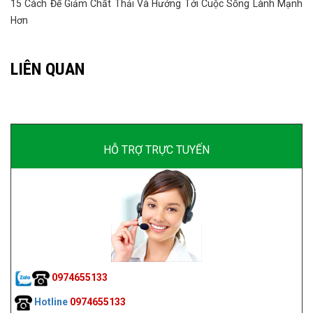
15 Cách Để Giảm Chất Thải Và Hướng Tới Cuộc Sống Lành Mạnh
Hơn
LIÊN QUAN
HỖ TRỢ TRỰC TUYẾN
0974655133
Hotline
0974655133