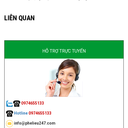
LIÊN QUAN
HỖ TRỢ TRỰC TUYẾN
0974655133
Hotline
0974655133
info@phelieu247.com