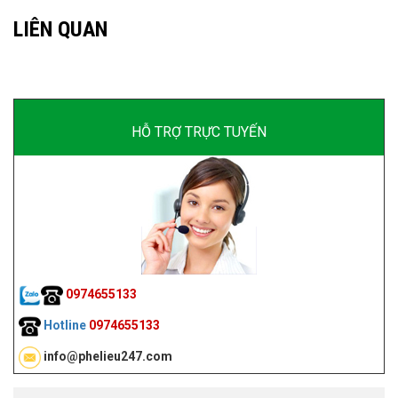
LIÊN QUAN
HỖ TRỢ TRỰC TUYẾN
0974655133
Hotline
0974655133
info@phelieu247.com