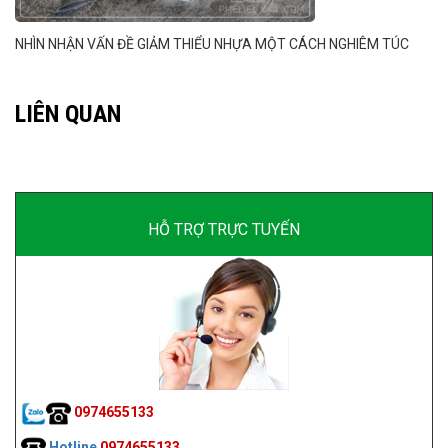
NHÌN NHẬN VẤN ĐỀ GIẢM THIỂU NHỰA MỘT CÁCH NGHIÊM TÚC
LIÊN QUAN
HỖ TRỢ TRỰC TUYẾN
0974655133
Hotline
0974655133