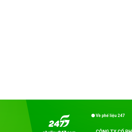
Về phế liệu 247
CÔNG TY CỔ PH