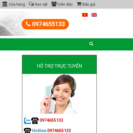
Cửa hàng
Rao vặt
Diễn đàn
Đấu giá
0974655133
HỖ TRỢ TRỰC TUYẾN
0974655133
Hotline
0974655133