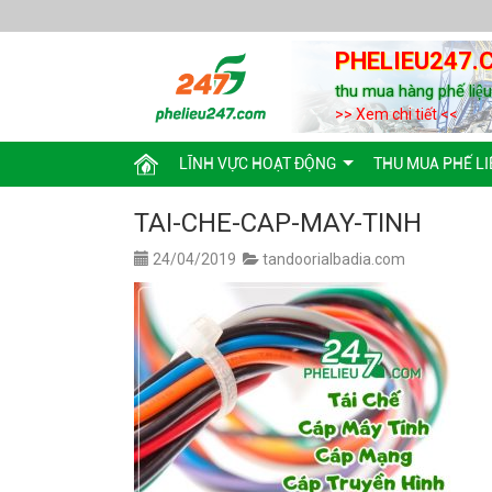
PHELIEU247.
thu mua hàng phế liệ
>> Xem chi tiết <<
LĨNH VỰC HOẠT ĐỘNG
THU MUA PHẾ LI
TAI-CHE-CAP-MAY-TINH
24/04/2019
tandoorialbadia.com