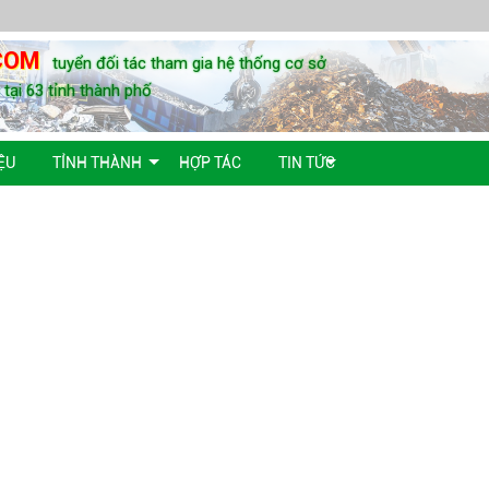
COM
tuyển đối tác tham gia hệ thống cơ sở
u tại 63 tỉnh thành phố
ỆU
TỈNH THÀNH
HỢP TÁC
TIN TỨC