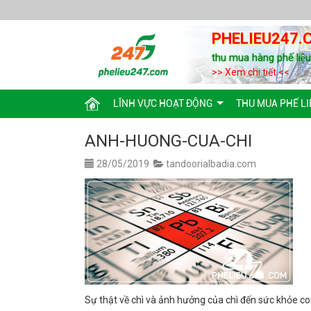
PHELIEU247.
thu mua hàng phế liệ
>> Xem chi tiết <<
LĨNH VỰC HOẠT ĐỘNG
THU MUA PHẾ LI
ANH-HUONG-CUA-CHI
28/05/2019
tandoorialbadia.com
Sự thật về chì và ảnh hưởng của chì đến sức khỏe c