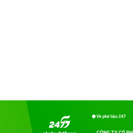
Về phế liệu 247
CÔNG TY CỔ PH