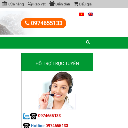
Cửa hàng
Rao vặt
Diễn đàn
Đấu giá
0974655133
HỖ TRỢ TRỰC TUYẾN
0974655133
Hotline
0974655133