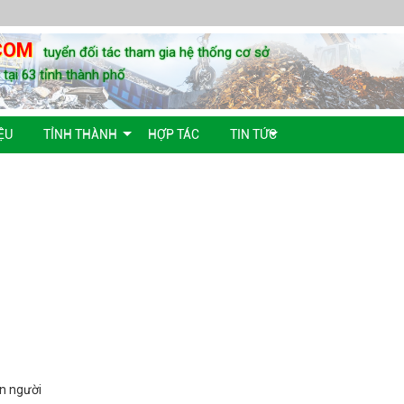
COM
tuyển đối tác tham gia hệ thống cơ sở
u tại 63 tỉnh thành phố
ỆU
TỈNH THÀNH
HỢP TÁC
TIN TỨC
on người