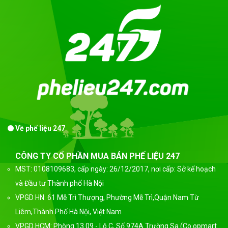
Về phế liệu 247
CÔNG TY CỔ PHẦN MUA BÁN PHẾ LIỆU 247
MST: 0108109683, cấp ngày: 26/12/2017, nơi cấp: Sở kế hoạch
và Đầu tư Thành phố Hà Nội
VPGD HN: 61 Mễ Trì Thượng, Phường Mễ Trì,Quận Nam Từ
Liêm,Thành Phố Hà Nội, Việt Nam
VPGD HCM: Phòng 13.09 - Lô C, Số 974A Trường Sa (Co.opmart