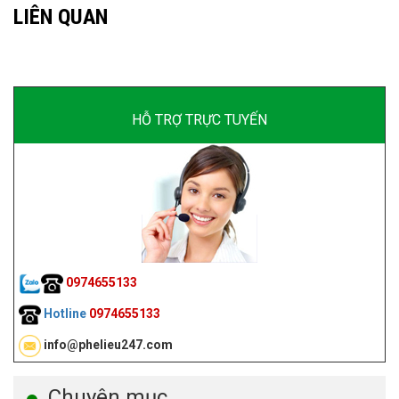
LIÊN QUAN
HỖ TRỢ TRỰC TUYẾN
0974655133
Hotline
0974655133
info@phelieu247.com
Chuyên mục