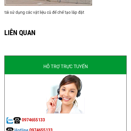
tái sử dụng các vật liệu cũ để chế tạo lắp đặt
LIÊN QUAN
HỖ TRỢ TRỰC TUYẾN
0974655133
Hotline
0974655133