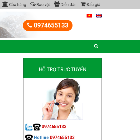
Cửa hàng
Rao vặt
Diễn đàn
Đấu giá
0974655133
HỖ TRỢ TRỰC TUYẾN
0974655133
Hotline
0974655133