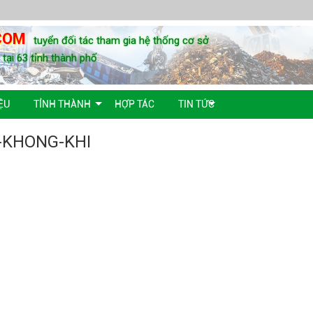
COM
tuyển đối tác tham gia hệ thống cơ sở
u tại 63 tỉnh thành phố
ỆU
TỈNH THÀNH
HỢP TÁC
TIN TỨC
-KHONG-KHI