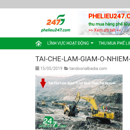
PHELIEU247.
thu mua hàng phế liệ
>> Xem chi tiết <<
LĨNH VỰC HOẠT ĐỘNG
THU MUA PHẾ LI
TAI-CHE-LAM-GIAM-O-NHIEM
15/05/2019
tandoorialbadia.com