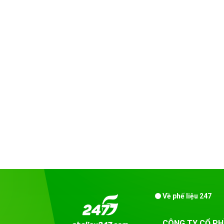
Về phế liệu 247
CÔNG TY CỔ PH