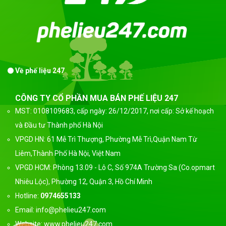
Về phế liệu 247
CÔNG TY CỔ PHẦN MUA BÁN PHẾ LIỆU 247
MST: 0108109683, cấp ngày: 26/12/2017, nơi cấp: Sở kế hoạch
và Đầu tư Thành phố Hà Nội
VPGD HN: 61 Mễ Trì Thượng, Phường Mễ Trì,Quận Nam Từ
Liêm,Thành Phố Hà Nội, Việt Nam
VPGD HCM: Phòng 13.09 - Lô C, Số 974A Trường Sa (Co.opmart
Nhiêu Lộc), Phường 12, Quận 3, Hồ Chí Minh
Hotline:
0974655133
Email: info@phelieu247.com
Website: www.phelieu247.com