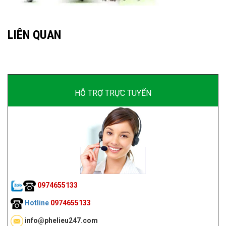
LIÊN QUAN
HỖ TRỢ TRỰC TUYẾN
0974655133
Hotline
0974655133
info@phelieu247.com