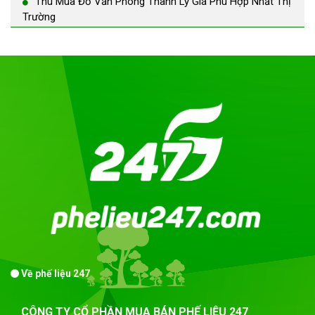
Thu Mua Đồ Văn Phòng Thanh Lý Giá Phù Hợp Nhất Thị
Trường
Về phế liệu 247
CÔNG TY CỔ PHẦN MUA BÁN PHẾ LIỆU 247