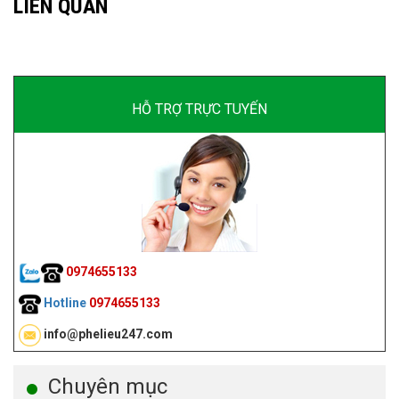
LIÊN QUAN
HỖ TRỢ TRỰC TUYẾN
0974655133
Hotline
0974655133
info@phelieu247.com
Chuyên mục