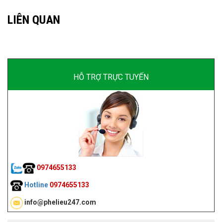
LIÊN QUAN
HỖ TRỢ TRỰC TUYẾN
0974655133
Hotline
0974655133
info@phelieu247.com