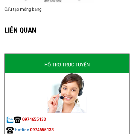
Cấu tạo móng băng
LIÊN QUAN
HỖ TRỢ TRỰC TUYẾN
0974655133
Hotline
0974655133