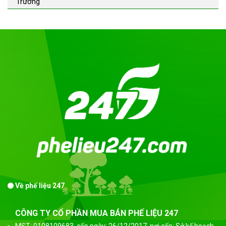
Trường
Về phế liệu 247
CÔNG TY CỔ PHẦN MUA BÁN PHẾ LIỆU 247