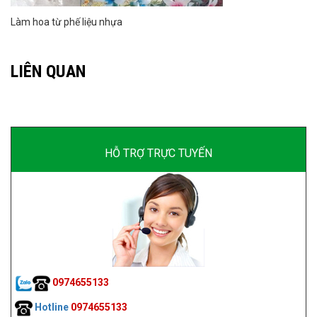
Làm hoa từ phế liệu nhựa
LIÊN QUAN
HỖ TRỢ TRỰC TUYẾN
0974655133
Hotline
0974655133