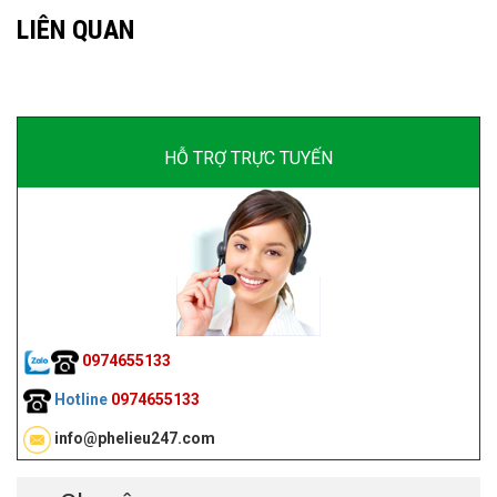
LIÊN QUAN
HỖ TRỢ TRỰC TUYẾN
0974655133
Hotline
0974655133
info@phelieu247.com