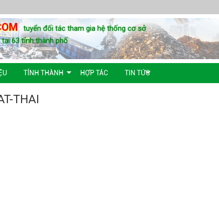
COM
tuyển đối tác tham gia hệ thống cơ sở
u tại 63 tỉnh thành phố
ỆU
TỈNH THÀNH
HỢP TÁC
TIN TỨC
T-THAI