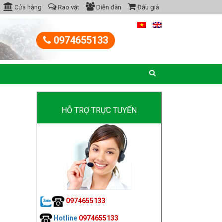
Cửa hàng
Rao vặt
Diễn đàn
Đấu giá
0974655133
HỖ TRỢ TRỰC TUYẾN
0974655133
Hotline
0974655133