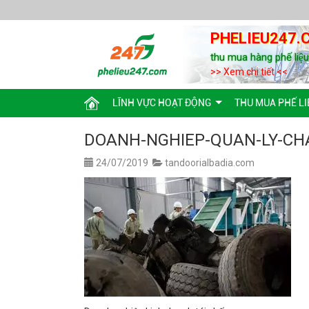
PHELIEU247.
thu mua hàng phế liệ
>> Xem chi tiết <<
LĨNH VỰC HOẠT ĐỘNG
THU MUA PHẾ LI
DOANH-NGHIEP-QUAN-LY-CHA
24/07/2019
tandoorialbadia.com