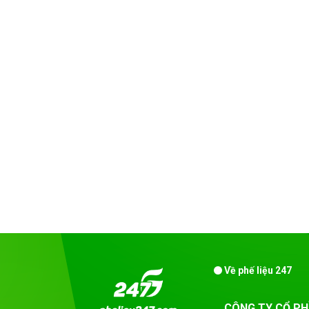
Về phế liệu 247
CÔNG TY CỔ PH