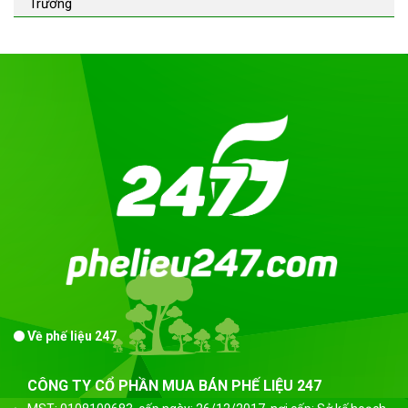
Trường
Về phế liệu 247
CÔNG TY CỔ PHẦN MUA BÁN PHẾ LIỆU 247