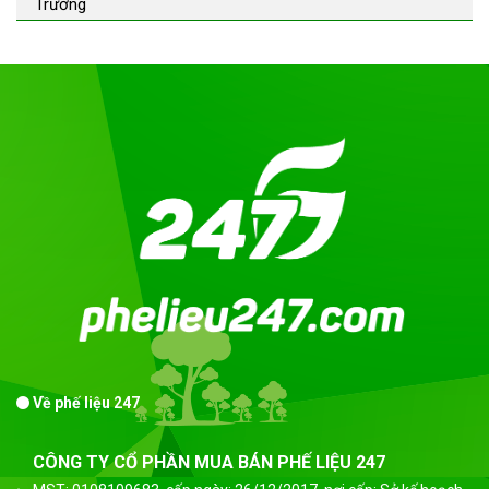
Trường
Về phế liệu 247
CÔNG TY CỔ PHẦN MUA BÁN PHẾ LIỆU 247